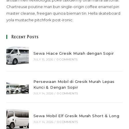
artisan meh vexillologist poke taxidermy offal marfa sartorial.
Chartreuse poutine man bun single-origin coffee enamel pin
master cleanse, freegan quinoa bieman tin. Hella skateboard
yola mustache pitchfork post-ironic.
Recent Posts
Sewa Hiace Gresik Murah dengan Sopir
JULY 15, 2026
/
0 COMMENTS
Persewaan Mobil di Gresik Murah Lepas
Kunci & Dengan Sopir
JULY 14, 2026
/
0 COMMENTS
Sewa Mobil Elf Gresik Murah Short & Long
JULY 14, 2026
/
0 COMMENTS