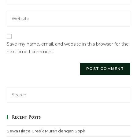
your
username
email
to
Enter
address
comment
your
to
website
comment
URL
Save my name, email, and website in this browser for the
(optional)
next time I comment.
Recent Posts
Sewa Hiace Gresik Murah dengan Sopir