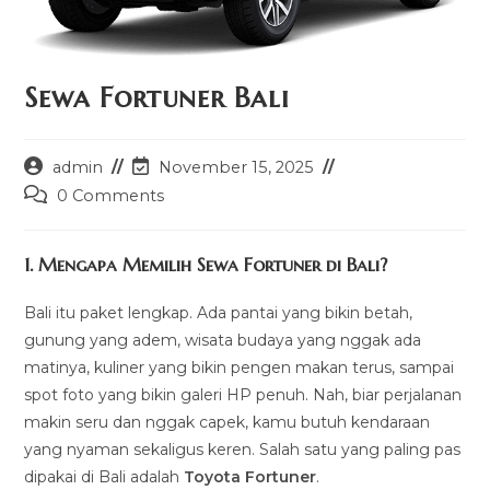
Sewa Fortuner Bali
Post
Post
admin
November 15, 2025
author:
last
Post
0 Comments
modified:
comments:
1. Mengapa Memilih Sewa Fortuner di Bali?
Bali itu paket lengkap. Ada pantai yang bikin betah,
gunung yang adem, wisata budaya yang nggak ada
matinya, kuliner yang bikin pengen makan terus, sampai
spot foto yang bikin galeri HP penuh. Nah, biar perjalanan
makin seru dan nggak capek, kamu butuh kendaraan
yang nyaman sekaligus keren. Salah satu yang paling pas
dipakai di Bali adalah
Toyota Fortuner
.