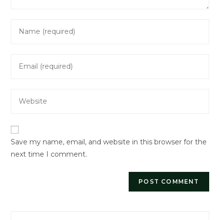
Enter
your
name
Enter
or
your
username
email
to
Enter
address
comment
your
to
website
comment
URL
Save my name, email, and website in this browser for the
(optional)
next time I comment.