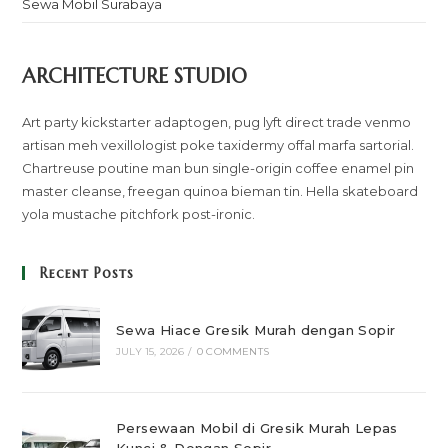
Sewa Mobil Surabaya
ARCHITECTURE STUDIO
Art party kickstarter adaptogen, pug lyft direct trade venmo
artisan meh vexillologist poke taxidermy offal marfa sartorial.
Chartreuse poutine man bun single-origin coffee enamel pin
master cleanse, freegan quinoa bieman tin. Hella skateboard
yola mustache pitchfork post-ironic.
Recent Posts
Sewa Hiace Gresik Murah dengan Sopir
JULY 15, 2026
/
0 COMMENTS
Persewaan Mobil di Gresik Murah Lepas
Kunci & Dengan Sopir