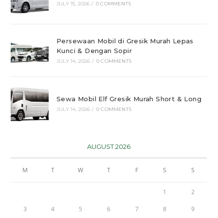
JULY 15, 2026
/
0 COMMENTS
Persewaan Mobil di Gresik Murah Lepas
Kunci & Dengan Sopir
JULY 14, 2026
/
0 COMMENTS
Sewa Mobil Elf Gresik Murah Short & Long
JULY 14, 2026
/
0 COMMENTS
AUGUST 2026
M
T
W
T
F
S
S
1
2
3
4
5
6
7
8
9