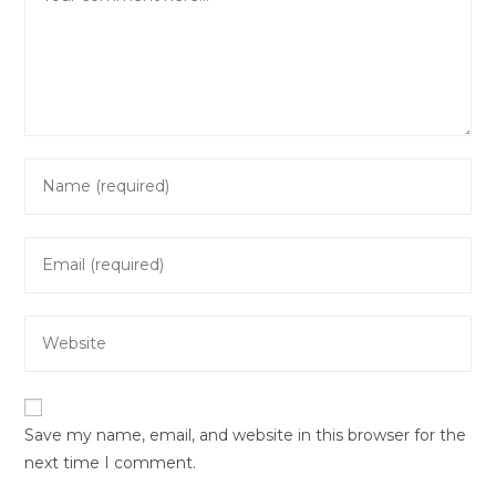
Enter
your
name
Enter
or
your
username
email
to
Enter
address
comment
your
to
website
comment
URL
Save my name, email, and website in this browser for the
(optional)
next time I comment.