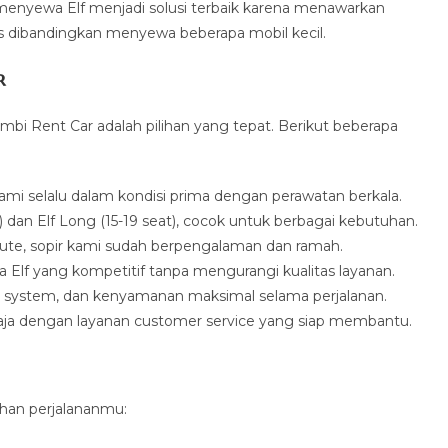
menyewa Elf menjadi solusi terbaik karena menawarkan
is dibandingkan menyewa beberapa mobil kecil.
r
rimbi Rent Car adalah pilihan yang tepat. Berikut beberapa
mi selalu dalam kondisi prima dengan perawatan berkala.
at) dan Elf Long (15-19 seat), cocok untuk berbagai kebutuhan.
 rute, sopir kami sudah berpengalaman dan ramah.
Elf yang kompetitif tanpa mengurangi kualitas layanan.
d system, dan kenyamanan maksimal selama perjalanan.
saja dengan layanan customer service yang siap membantu.
uhan perjalananmu: