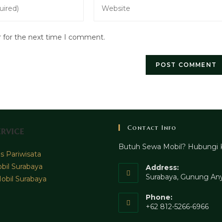
Enter
your
website
r for the next time I comment.
URL
(optional)
Contact Info
rvice
Butuh Sewa Mobil? Hubungi 
 Pariwisata
bil Surabaya
Address:
Surabaya, Gunung Any
obil Surabaya
Phone:
+62 812-5266-6966