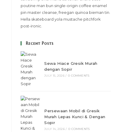
poutine man bun single-origin coffee enamel
pin master cleanse, freegan quinoa bieman tin.
Hella skateboard yola mustache pitchfork
post-ironic.
Recent Posts
Sewa Hiace Gresik Murah
dengan Sopir
JULY 15, 2026
/
0 COMMENTS
Persewaan Mobil di Gresik
Murah Lepas Kunci & Dengan
Sopir
JULY 14, 2026
/
0 COMMENTS