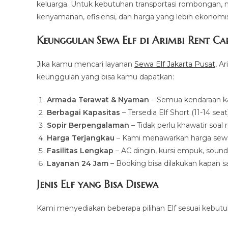
keluarga. Untuk kebutuhan transportasi rombongan, 
kenyamanan, efisiensi, dan harga yang lebih ekonom
Keunggulan Sewa Elf di Arimbi Rent Ca
Jika kamu mencari layanan
Sewa Elf Jakarta Pusat
, A
keunggulan yang bisa kamu dapatkan:
Armada Terawat & Nyaman
– Semua kendaraan ka
Berbagai Kapasitas
– Tersedia Elf Short (11-14 se
Sopir Berpengalaman
– Tidak perlu khawatir soal
Harga Terjangkau
– Kami menawarkan harga sewa 
Fasilitas Lengkap
– AC dingin, kursi empuk, soun
Layanan 24 Jam
– Booking bisa dilakukan kapan 
Jenis Elf yang Bisa Disewa
Kami menyediakan beberapa pilihan Elf sesuai kebut