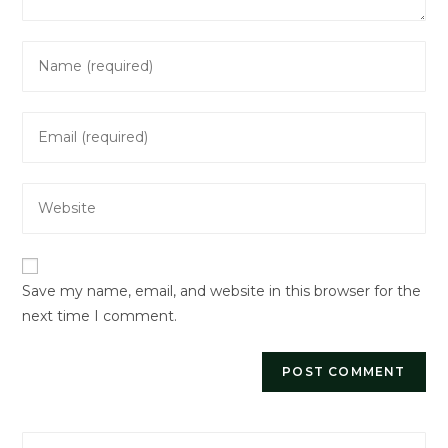
Enter
your
name
Enter
or
your
username
email
to
Enter
address
comment
your
to
website
comment
URL
Save my name, email, and website in this browser for the
(optional)
next time I comment.