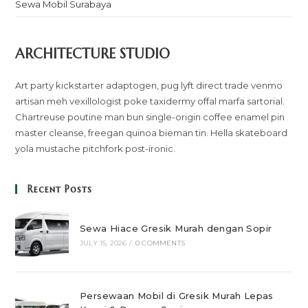
Sewa Mobil Surabaya
ARCHITECTURE STUDIO
Art party kickstarter adaptogen, pug lyft direct trade venmo
artisan meh vexillologist poke taxidermy offal marfa sartorial.
Chartreuse poutine man bun single-origin coffee enamel pin
master cleanse, freegan quinoa bieman tin. Hella skateboard
yola mustache pitchfork post-ironic.
Recent Posts
Sewa Hiace Gresik Murah dengan Sopir
JULY 15, 2026
/
0 COMMENTS
Persewaan Mobil di Gresik Murah Lepas