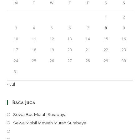
M
T
W
T
F
S
S
1
2
3
4
5
6
7
8
9
10
11
12
13
14
15
16
17
18
19
20
21
22
23
24
25
26
27
28
29
30
31
« Jul
Baca Juga
Opens
Sewa Bus Murah Surabaya
in
Opens
Sewa Mobil Mewah Murah Surabaya
a
in
Opens
new
a
in
Opens