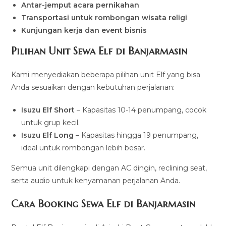
Antar-jemput acara pernikahan
Transportasi untuk rombongan wisata religi
Kunjungan kerja dan event bisnis
Pilihan Unit Sewa Elf di Banjarmasin
Kami menyediakan beberapa pilihan unit Elf yang bisa
Anda sesuaikan dengan kebutuhan perjalanan:
Isuzu Elf Short
– Kapasitas 10-14 penumpang, cocok
untuk grup kecil.
Isuzu Elf Long
– Kapasitas hingga 19 penumpang,
ideal untuk rombongan lebih besar.
Semua unit dilengkapi dengan AC dingin, reclining seat,
serta audio untuk kenyamanan perjalanan Anda.
Cara Booking Sewa Elf di Banjarmasin