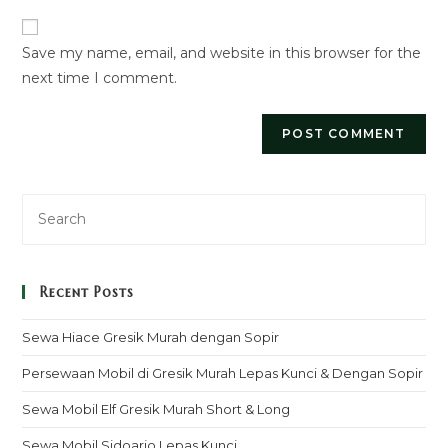
website
comment
URL
Save my name, email, and website in this browser for the
(optional)
next time I comment.
Recent Posts
Sewa Hiace Gresik Murah dengan Sopir
Persewaan Mobil di Gresik Murah Lepas Kunci & Dengan Sopir
Sewa Mobil Elf Gresik Murah Short & Long
Sewa Mobil Sidoarjo Lepas Kunci