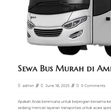
Sewa Bus Murah di Am
Post
Post
Post
admin
June 18, 2025
0 Comments
author:
last
comments:
modified:
Apakah Anda berencana untuk bepergian bersama kel
sedang mencari layanan transportasi untuk acara spesial,