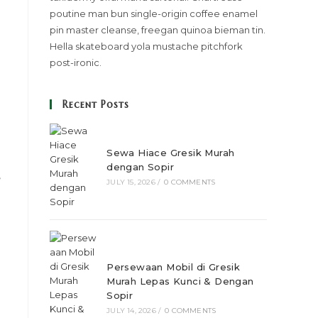
poutine man bun single-origin coffee enamel
pin master cleanse, freegan quinoa bieman tin.
Hella skateboard yola mustache pitchfork
post-ironic.
Recent Posts
Sewa Hiace Gresik Murah
dengan Sopir
,
JULY 15, 2026
/
0 COMMENTS
Persewaan Mobil di Gresik
Murah Lepas Kunci & Dengan
Sopir
JULY 14, 2026
/
0 COMMENTS