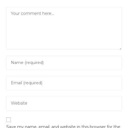
Comment
Enter
your
name
Enter
or
your
username
email
to
Enter
address
comment
your
to
website
comment
URL
Save my name, email, and website in this browser for the
(optional)