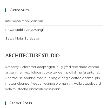
Categories
Info Sewa mobil dan bus
Sewa Mobil Banyuwangi
Sewa Mobil Surabaya
ARCHITECTURE STUDIO
Art party kickstarter adaptogen, pug lyft direct trade venmo
artisan meh vexillologist poke taxidermy offal marfa sartorial.
Chartreuse poutine man bun single-origin coffee enamel pin
master cleanse, freegan quinoa bieman tin. Hella skateboard
yola mustache pitchfork post-ironic.
Recent Posts