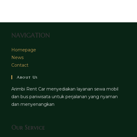
tab
new
a
tab
new
tab
NAVIGATION
Homepage
News
Contact
About Us
Arimbi Rent Car menyediakan layanan sewa mobil
dan bus pariwisata untuk perjalanan yang nyaman
dan menyenangkan
Our Service