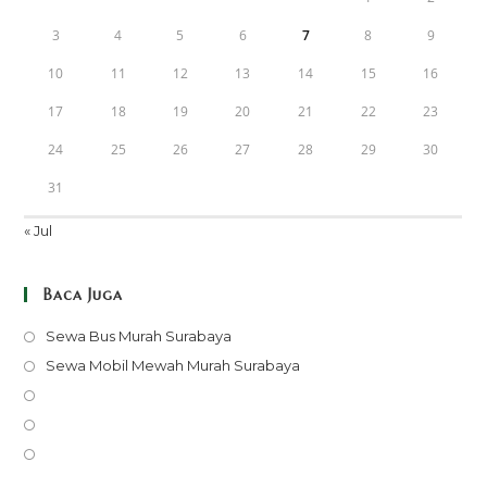
3
4
5
6
7
8
9
10
11
12
13
14
15
16
17
18
19
20
21
22
23
24
25
26
27
28
29
30
31
« Jul
Baca Juga
Opens
Sewa Bus Murah Surabaya
in
Opens
Sewa Mobil Mewah Murah Surabaya
a
in
Opens
new
a
in
Opens
tab
new
a
in
Opens
tab
new
a
in