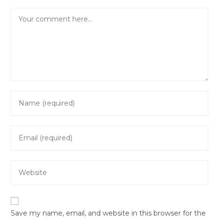
Comment
Enter
your
name
Enter
or
your
username
email
to
Enter
address
comment
your
to
website
comment
URL
Save my name, email, and website in this browser for the
(optional)