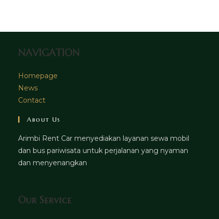
tab
new
a
tab
new
tab
NAVIGATION
Homepage
News
Contact
About Us
Arimbi Rent Car menyediakan layanan sewa mobil
dan bus pariwisata untuk perjalanan yang nyaman
dan menyenangkan
Our Service