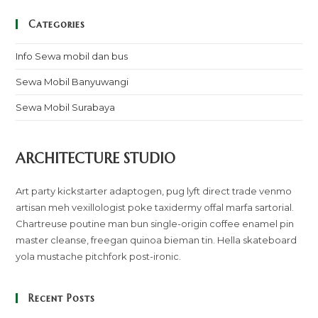
Categories
Info Sewa mobil dan bus
Sewa Mobil Banyuwangi
Sewa Mobil Surabaya
ARCHITECTURE STUDIO
Art party kickstarter adaptogen, pug lyft direct trade venmo
artisan meh vexillologist poke taxidermy offal marfa sartorial.
Chartreuse poutine man bun single-origin coffee enamel pin
master cleanse, freegan quinoa bieman tin. Hella skateboard
yola mustache pitchfork post-ironic.
Recent Posts