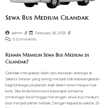
Sewa Bus Medium Cilandak
Post
Post
admin
February 26, 2025
author:
last
Post
0 Comments
modified:
comments:
Kenapa Memilih Sewa Bus Medium di
Cilandak?
Cilandak merupakan salah satu kawasan strategis di
Jakarta Selatan yang sering menjadi titik keberangkatan
bagi berbagai perjalanan, baik dalam kota maupun luar
kota. Jika Anda berencana bepergian bersama
rombongan kecil hingga menengah, sewa bus medium
bisa menjadi pilihan terbaik. Dengan kapasitas sekitar 25-