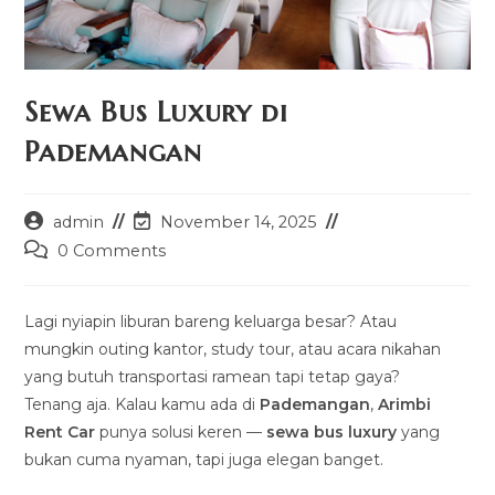
Sewa Bus Luxury di
Pademangan
Post
Post
admin
November 14, 2025
author:
last
Post
0 Comments
modified:
comments:
Lagi nyiapin liburan bareng keluarga besar? Atau
mungkin outing kantor, study tour, atau acara nikahan
yang butuh transportasi ramean tapi tetap gaya?
Tenang aja. Kalau kamu ada di
Pademangan
,
Arimbi
Rent Car
punya solusi keren —
sewa bus luxury
yang
bukan cuma nyaman, tapi juga elegan banget.