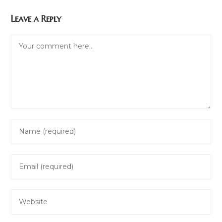
Leave a Reply
Comment
Enter
your
name
Enter
or
your
username
email
to
Enter
address
comment
your
to
website
comment