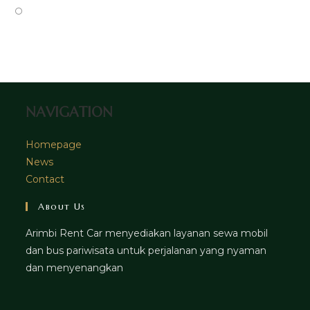
tab
new
a
in
Opens
tab
new
a
in
tab
new
a
tab
new
tab
NAVIGATION
Homepage
News
Contact
About Us
Arimbi Rent Car menyediakan layanan sewa mobil
dan bus pariwisata untuk perjalanan yang nyaman
dan menyenangkan