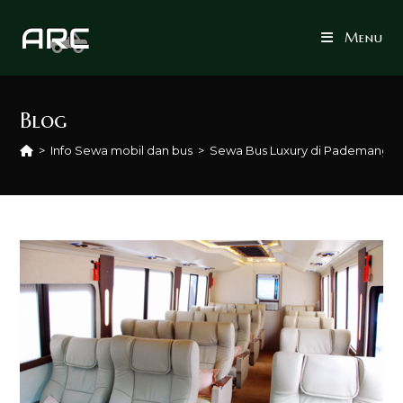
Skip
to
Menu
content
Blog
>
Info Sewa mobil dan bus
>
Sewa Bus Luxury di Pademanga