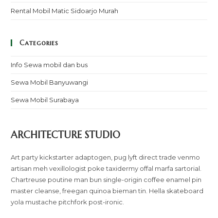
Rental Mobil Matic Sidoarjo Murah
Categories
Info Sewa mobil dan bus
Sewa Mobil Banyuwangi
Sewa Mobil Surabaya
ARCHITECTURE STUDIO
Art party kickstarter adaptogen, pug lyft direct trade venmo
artisan meh vexillologist poke taxidermy offal marfa sartorial.
Chartreuse poutine man bun single-origin coffee enamel pin
master cleanse, freegan quinoa bieman tin. Hella skateboard
yola mustache pitchfork post-ironic.