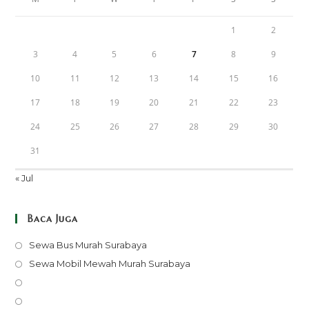
1
2
3
4
5
6
7
8
9
10
11
12
13
14
15
16
17
18
19
20
21
22
23
24
25
26
27
28
29
30
31
« Jul
Baca Juga
Opens
Sewa Bus Murah Surabaya
in
Opens
Sewa Mobil Mewah Murah Surabaya
a
in
Opens
new
a
in
Opens