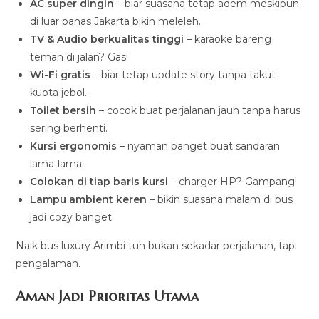
AC super dingin
– biar suasana tetap adem meskipun
di luar panas Jakarta bikin meleleh.
TV & Audio berkualitas tinggi
– karaoke bareng
teman di jalan? Gas!
Wi-Fi gratis
– biar tetap update story tanpa takut
kuota jebol.
Toilet bersih
– cocok buat perjalanan jauh tanpa harus
sering berhenti.
Kursi ergonomis
– nyaman banget buat sandaran
lama-lama.
Colokan di tiap baris kursi
– charger HP? Gampang!
Lampu ambient keren
– bikin suasana malam di bus
jadi cozy banget.
Naik bus luxury Arimbi tuh bukan sekadar perjalanan, tapi
pengalaman.
Aman Jadi Prioritas Utama