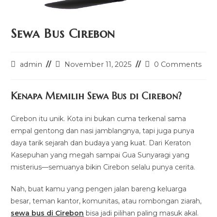
Sewa Bus Cirebon
Post
Post
Post
admin
November 11, 2025
0 Comments
author:
last
comments:
modified:
Kenapa Memilih Sewa Bus di Cirebon?
Cirebon itu unik. Kota ini bukan cuma terkenal sama
empal gentong dan nasi jamblangnya, tapi juga punya
daya tarik sejarah dan budaya yang kuat. Dari Keraton
Kasepuhan yang megah sampai Gua Sunyaragi yang
misterius—semuanya bikin Cirebon selalu punya cerita.
Nah, buat kamu yang pengen jalan bareng keluarga
besar, teman kantor, komunitas, atau rombongan ziarah,
sewa bus di Cirebon
bisa jadi pilihan paling masuk akal.