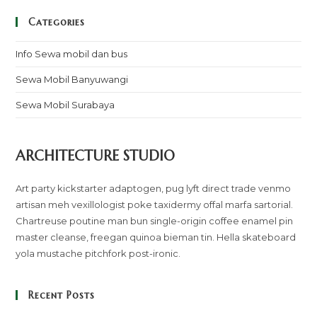
Categories
Info Sewa mobil dan bus
Sewa Mobil Banyuwangi
Sewa Mobil Surabaya
ARCHITECTURE STUDIO
Art party kickstarter adaptogen, pug lyft direct trade venmo
artisan meh vexillologist poke taxidermy offal marfa sartorial.
Chartreuse poutine man bun single-origin coffee enamel pin
master cleanse, freegan quinoa bieman tin. Hella skateboard
yola mustache pitchfork post-ironic.
Recent Posts