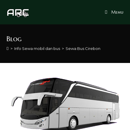
Skip
to
Menu
content
Blog
>
Info Sewa mobil dan bus
>
Sewa Bus Cirebon