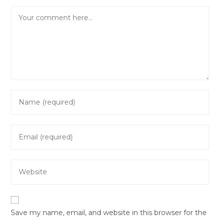
Comment
Enter
your
name
Enter
or
your
username
email
to
Enter
address
comment
your
to
website
comment
URL
Save my name, email, and website in this browser for the
(optional)