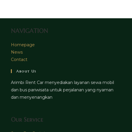
tab
new
a
tab
new
tab
NAVIGATION
Homepage
News
Contact
About Us
Arimbi Rent Car menyediakan layanan sewa mobil
dan bus pariwisata untuk perjalanan yang nyaman
dan menyenangkan
Our Service