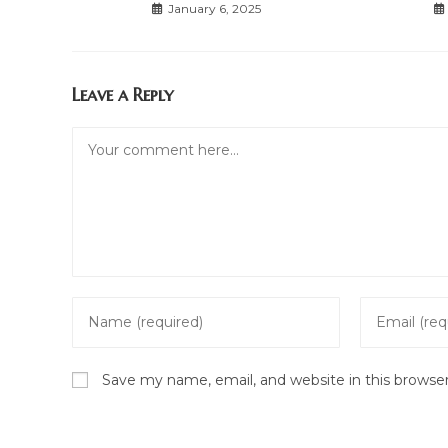
January 6, 2025
Leave a Reply
Comment
Enter
Enter
your
your
name
email
Save my name, email, and website in this browse
or
address
username
to
to
comment