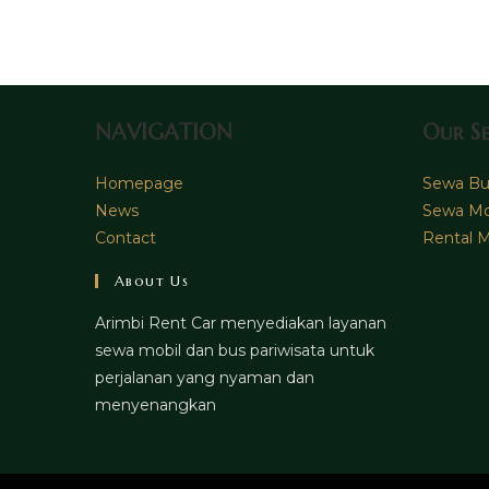
comment
NAVIGATION
Our Se
Homepage
Sewa Bus
News
Sewa Mo
Contact
Rental M
About Us
Arimbi Rent Car menyediakan layanan
sewa mobil dan bus pariwisata untuk
perjalanan yang nyaman dan
menyenangkan