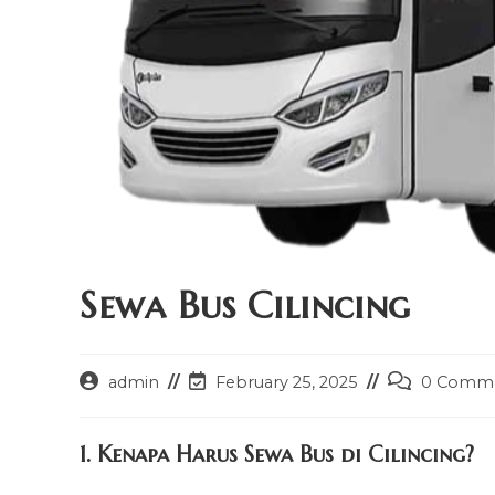
Sewa Bus Cilincing
Post
Post
Post
admin
February 25, 2025
0 Comm
author:
last
comments:
modified:
1. Kenapa Harus Sewa Bus di Cilincing?