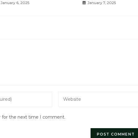
January 6, 2025
January 7, 2025
Enter
your
website
r for the next time I comment.
URL
(optional)