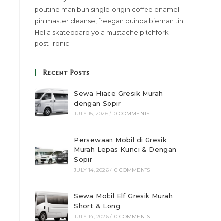
poutine man bun single-origin coffee enamel
pin master cleanse, freegan quinoa bieman tin.
Hella skateboard yola mustache pitchfork
post-ironic.
Recent Posts
Sewa Hiace Gresik Murah
dengan Sopir
JULY 15, 2026
/
0 COMMENTS
Persewaan Mobil di Gresik
Murah Lepas Kunci & Dengan
Sopir
JULY 14, 2026
/
0 COMMENTS
Sewa Mobil Elf Gresik Murah
Short & Long
JULY 14, 2026
/
0 COMMENTS