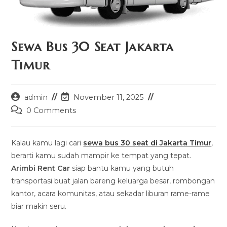
Sewa Bus 30 Seat Jakarta
Timur
Post
Post
admin
November 11, 2025
author:
last
Post
0 Comments
modified:
comments:
Kalau kamu lagi cari
sewa bus 30 seat di Jakarta Timur
,
berarti kamu sudah mampir ke tempat yang tepat.
Arimbi Rent Car
siap bantu kamu yang butuh
transportasi buat jalan bareng keluarga besar, rombongan
kantor, acara komunitas, atau sekadar liburan rame-rame
biar makin seru.