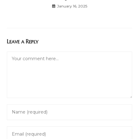
January 16, 2025
Leave a Reply
Comment
Enter
your
name
Enter
or
your
username