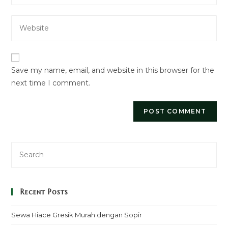
email
to
Enter
address
comment
your
to
website
comment
URL
Save my name, email, and website in this browser for the
(optional)
next time I comment.
Recent Posts
Sewa Hiace Gresik Murah dengan Sopir