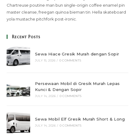
Chartreuse poutine man bun single-origin coffee enamel pin
master cleanse, freegan quinoa bieman tin. Hella skateboard
yola mustache pitchfork post-ironic.
Recent Posts
Sewa Hiace Gresik Murah dengan Sopir
JULY 15, 2026
/
0 COMMENTS
Persewaan Mobil di Gresik Murah Lepas
Kunci & Dengan Sopir
JULY 14, 2026
/
0 COMMENTS
Sewa Mobil Elf Gresik Murah Short & Long
JULY 14, 2026
/
0 COMMENTS