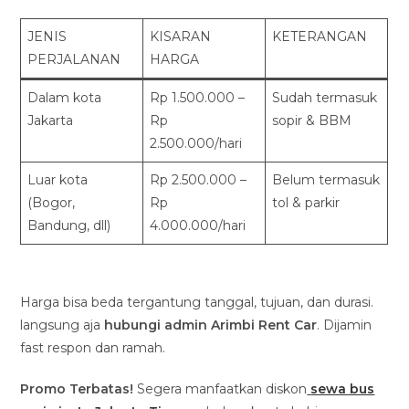
JENIS
KISARAN
KETERANGAN
PERJALANAN
HARGA
Dalam kota
Rp 1.500.000 –
Sudah termasuk
Jakarta
Rp
sopir & BBM
2.500.000/hari
Luar kota
Rp 2.500.000 –
Belum termasuk
(Bogor,
Rp
tol & parkir
Bandung, dll)
4.000.000/hari
Harga bisa beda tergantung tanggal, tujuan, dan durasi.
langsung aja
hubungi admin Arimbi Rent Car
. Dijamin
fast respon dan ramah.
Promo Terbatas!
Segera manfaatkan diskon
sewa bus