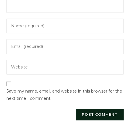
Enter
your
name
Enter
or
your
username
email
to
Enter
address
comment
your
to
website
comment
URL
Save my name, email, and website in this browser for the
(optional)
next time I comment.