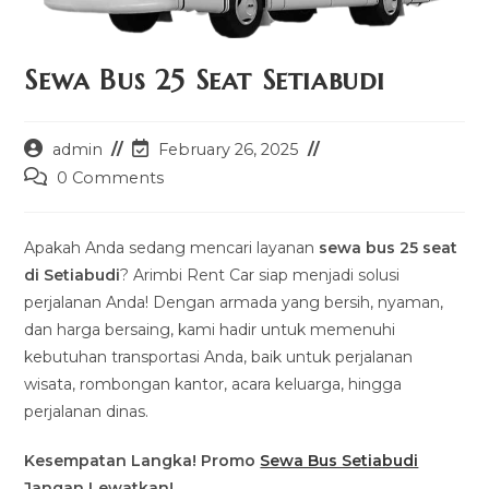
Sewa Bus 25 Seat Setiabudi
Post
Post
admin
February 26, 2025
author:
last
Post
0 Comments
modified:
comments:
Apakah Anda sedang mencari layanan
sewa bus 25 seat
di Setiabudi
? Arimbi Rent Car siap menjadi solusi
perjalanan Anda! Dengan armada yang bersih, nyaman,
dan harga bersaing, kami hadir untuk memenuhi
kebutuhan transportasi Anda, baik untuk perjalanan
wisata, rombongan kantor, acara keluarga, hingga
perjalanan dinas.
Kesempatan Langka! Promo
Sewa Bus Setiabudi
Jangan Lewatkan!