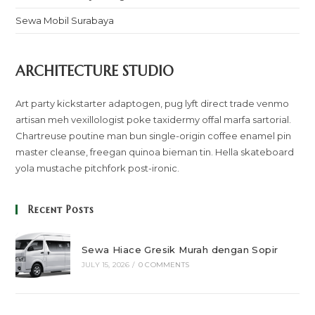
Sewa Mobil Surabaya
ARCHITECTURE STUDIO
Art party kickstarter adaptogen, pug lyft direct trade venmo
artisan meh vexillologist poke taxidermy offal marfa sartorial.
Chartreuse poutine man bun single-origin coffee enamel pin
master cleanse, freegan quinoa bieman tin. Hella skateboard
yola mustache pitchfork post-ironic.
Recent Posts
Sewa Hiace Gresik Murah dengan Sopir
JULY 15, 2026
/
0 COMMENTS