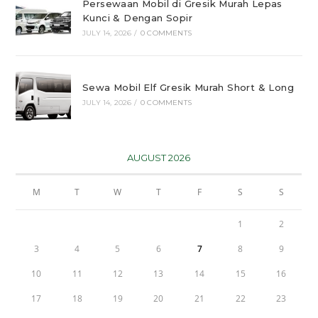
Persewaan Mobil di Gresik Murah Lepas
Kunci & Dengan Sopir
JULY 14, 2026
/
0 COMMENTS
Sewa Mobil Elf Gresik Murah Short & Long
JULY 14, 2026
/
0 COMMENTS
AUGUST 2026
M
T
W
T
F
S
S
1
2
3
4
5
6
7
8
9
10
11
12
13
14
15
16
17
18
19
20
21
22
23