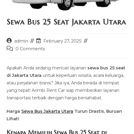
Sewa Bus 25 Seat Jakarta Utara
Post
Post
admin
February 27, 2025
author:
last
Post
0 Comments
modified:
comments:
Apakah Anda sedang mencari layanan
sewa bus 25 seat
di Jakarta Utara
untuk keperluan wisata, acara keluarga,
atau perjalanan bisnis? Jika iya, Anda berada di tempat
yang tepat! Arimbi Rent Car siap memberikan layanan
transportasi terbaik dengan harga bersahabat.
Harga
Sewa Bus Jakarta Utara
Turun Drastis, Buruan
Lihat!
Kenapa Memilih Sewa Bus 25 Seat di