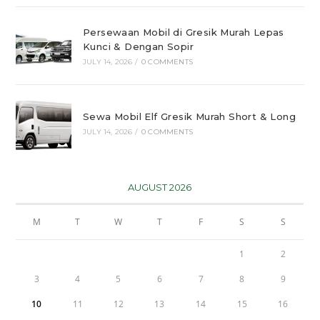
Persewaan Mobil di Gresik Murah Lepas
Kunci & Dengan Sopir
JULY 14, 2026
/
0 COMMENTS
Sewa Mobil Elf Gresik Murah Short & Long
JULY 14, 2026
/
0 COMMENTS
AUGUST 2026
M
T
W
T
F
S
S
1
2
3
4
5
6
7
8
9
10
11
12
13
14
15
16