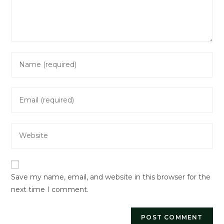
Enter
your
name
Enter
or
your
username
email
to
Enter
address
comment
your
to
website
comment
URL
Save my name, email, and website in this browser for the
(optional)
next time I comment.