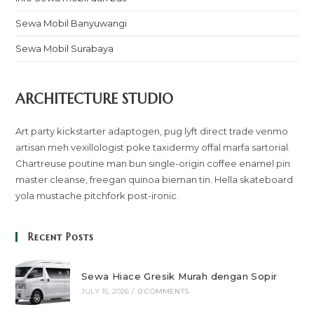
Sewa Mobil Banyuwangi
Sewa Mobil Surabaya
ARCHITECTURE STUDIO
Art party kickstarter adaptogen, pug lyft direct trade venmo
artisan meh vexillologist poke taxidermy offal marfa sartorial.
Chartreuse poutine man bun single-origin coffee enamel pin
master cleanse, freegan quinoa bieman tin. Hella skateboard
yola mustache pitchfork post-ironic.
Recent Posts
Sewa Hiace Gresik Murah dengan Sopir
JULY 15, 2026
/
0 COMMENTS