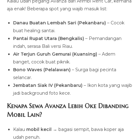
Kalau udah pegang Avanza dari Arimbi Rent Car, kemana
aja enak! Beberapa spot yang wajib masuk list:
Danau Buatan Lembah Sari (Pekanbaru)
– Cocok
buat healing santai.
Pantai Rupat Utara (Bengkalis)
– Pemandangan
indah, serasa Bali versi Riau.
Air Terjun Guruh Gemurai (Kuansing)
– Adem
banget, cocok buat piknik.
Bono Waves (Pelalawan)
– Surga bagi pecinta
selancar.
Jembatan Siak IV (Pekanbaru)
– Ikon kota yang wajib
jadi background foto kece.
Kenapa Sewa Avanza Lebih Oke Dibanding
Mobil Lain?
Kalau
mobil kecil
→ bagasi sempit, bawa koper aja
udah penuh.