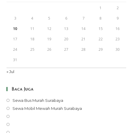
1
2
3
4
5
6
7
8
9
10
11
12
13
14
15
16
17
18
19
20
21
22
23
24
25
26
27
28
29
30
31
« Jul
Baca Juga
Opens
Sewa Bus Murah Surabaya
in
Opens
Sewa Mobil Mewah Murah Surabaya
a
in
Opens
new
a
in
Opens
tab
new
a
in
Opens