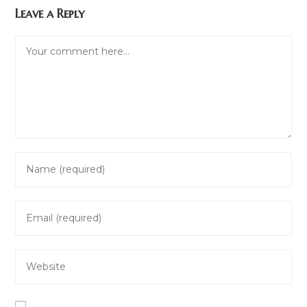
Leave a Reply
Comment
Enter
your
name
Enter
or
your
username
email
to
Enter
address
comment
your
to
website
comment