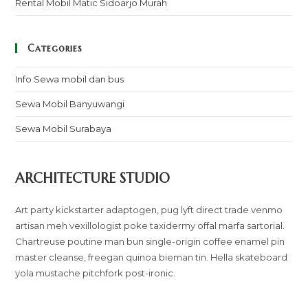
Rental Mobil Matic Sidoarjo Murah
Categories
Info Sewa mobil dan bus
Sewa Mobil Banyuwangi
Sewa Mobil Surabaya
ARCHITECTURE STUDIO
Art party kickstarter adaptogen, pug lyft direct trade venmo
artisan meh vexillologist poke taxidermy offal marfa sartorial.
Chartreuse poutine man bun single-origin coffee enamel pin
master cleanse, freegan quinoa bieman tin. Hella skateboard
yola mustache pitchfork post-ironic.