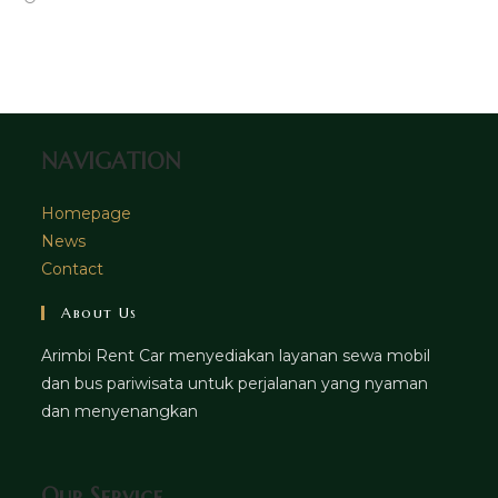
tab
new
a
in
tab
new
a
tab
new
tab
NAVIGATION
Homepage
News
Contact
About Us
Arimbi Rent Car menyediakan layanan sewa mobil
dan bus pariwisata untuk perjalanan yang nyaman
dan menyenangkan
Our Service