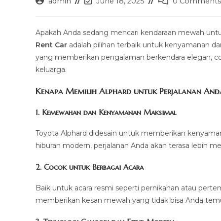
Post
Post
Post
admin
June 18, 2025
0 Comments
author:
last
comments:
modified:
Apakah Anda sedang mencari kendaraan mewah untuk
Rent Car
adalah pilihan terbaik untuk kenyamanan d
yang memberikan pengalaman berkendara elegan, cocok
keluarga.
Kenapa Memilih Alphard untuk Perjalanan And
1. Kemewahan dan Kenyamanan Maksimal
Toyota Alphard didesain untuk memberikan kenyamanan 
hiburan modern, perjalanan Anda akan terasa lebih m
2. Cocok untuk Berbagai Acara
Baik untuk acara resmi seperti pernikahan atau perte
memberikan kesan mewah yang tidak bisa Anda temuk