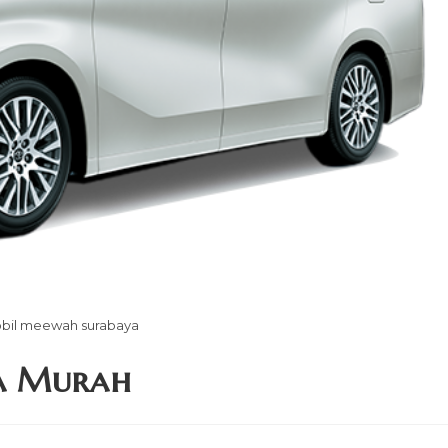
bil meewah surabaya
a Murah