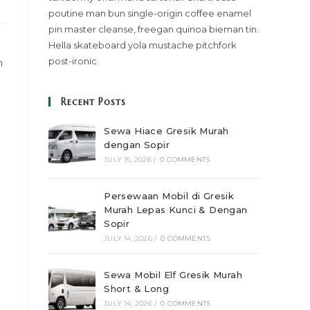
poutine man bun single-origin coffee enamel
pin master cleanse, freegan quinoa bieman tin.
Hella skateboard yola mustache pitchfork
post-ironic.
m
Recent Posts
Sewa Hiace Gresik Murah
dengan Sopir
JULY 15, 2026
/
0 COMMENTS
Persewaan Mobil di Gresik
Murah Lepas Kunci & Dengan
Sopir
JULY 14, 2026
/
0 COMMENTS
Sewa Mobil Elf Gresik Murah
Short & Long
JULY 14, 2026
/
0 COMMENTS