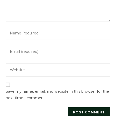
Enter
your
name
Enter
or
your
username
email
to
Enter
address
comment
your
to
website
comment
URL
Save my name, email, and website in this browser for the
(optional)
next time I comment.