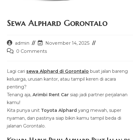
Sewa Alphard Gorontalo
Post
Post
admin
November 14, 2025
author:
last
Post
0 Comments
modified:
comments:
Lagi cari
sewa Alphard di Gorontalo
buat jalan bareng
keluarga, urusan kantor, atau tampil keren di acara
penting?
Tenang aja,
Arimbi Rent Car
siap jadi partner perjalanan
kamu!
Kita punya unit
Toyota Alphard
yang mewah, super
nyaman, dan pastinya siap bikin kamu tampil beda di
jalanan Gorontalo.