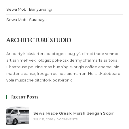
Sewa Mobil Banyuwangi
Sewa Mobil Surabaya
ARCHITECTURE STUDIO
Art party kickstarter adaptogen, pug lyft direct trade venmo
artisan meh vexillologist poke taxidermy offal marfa sartorial.
Chartreuse poutine man bun single-origin coffee enamel pin
master cleanse, freegan quinoa bieman tin. Hella skateboard
yola mustache pitchfork post-ironic.
Recent Posts
Sewa Hiace Gresik Murah dengan Sopir
JULY 15, 2026
/
0 COMMENTS