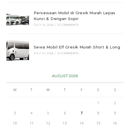
Persewaan Mobil di Gresik Murah Lepas
Kunci & Dengan Sopir
JULY 14, 2026
/
0 COMMENTS
Sewa Mobil Elf Gresik Murah Short & Long
JULY 14, 2026
/
0 COMMENTS
AUGUST 2026
M
T
W
T
F
S
S
1
2
3
4
5
6
7
8
9
10
11
12
13
14
15
16