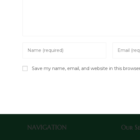
Enter
Enter
your
your
name
email
Save my name, email, and website in this browse
or
address
username
to
to
comment
comment
NAVIGATION
Our Se