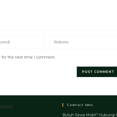
Enter
your
website
r for the next time I comment.
URL
(optional)
Contact Info
rvice
Butuh Sewa Mobil? Hubungi 