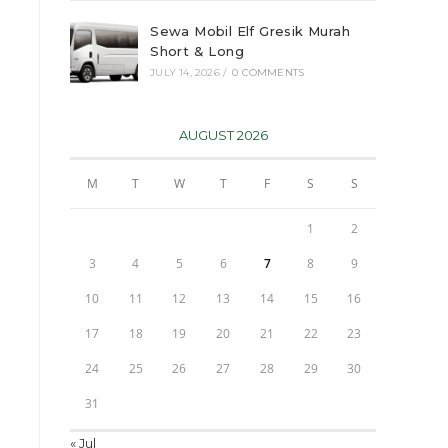
Sewa Mobil Elf Gresik Murah
Short & Long
JULY 14, 2026
/
0 COMMENTS
AUGUST 2026
M
T
W
T
F
S
S
1
2
3
4
5
6
7
8
9
10
11
12
13
14
15
16
17
18
19
20
21
22
23
24
25
26
27
28
29
30
31
« Jul