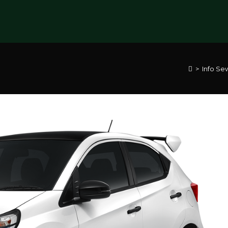
>
Info Se