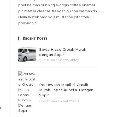
poutine man bun single-origin coffee enamel
pin master cleanse, freegan quinoa bieman tin.
Hella skateboard yola mustache pitchfork
post-ironic.
Recent Posts
Sewa Hiace Gresik Murah
dengan Sopir
JULY 15, 2026
/
0 COMMENTS
Persewaan Mobil di Gresik
Murah Lepas Kunci & Dengan
Sopir
JULY 14, 2026
/
0 COMMENTS
an