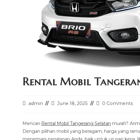
Rental Mobil Tangera
Post
Post
Post
admin
June 18, 2025
0 Comments
author:
last
comments:
modified:
Mencari
Rental Mobil Tangerang Selatan
murah? Arimb
Dengan pilihan mobil yang beragam, harga yang ramah
menemani perjalanan Anda, baik untuk urusan kerja, li