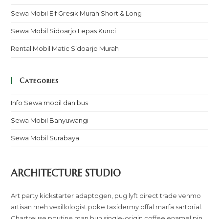
Sewa Mobil Elf Gresik Murah Short & Long
Sewa Mobil Sidoarjo Lepas Kunci
Rental Mobil Matic Sidoarjo Murah
Categories
Info Sewa mobil dan bus
Sewa Mobil Banyuwangi
Sewa Mobil Surabaya
ARCHITECTURE STUDIO
Art party kickstarter adaptogen, pug lyft direct trade venmo
artisan meh vexillologist poke taxidermy offal marfa sartorial.
Chartreuse poutine man bun single-origin coffee enamel pin