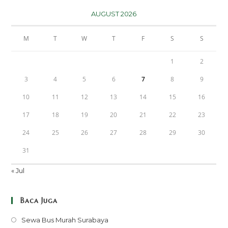
AUGUST 2026
M
T
W
T
F
S
S
1
2
3
4
5
6
7
8
9
10
11
12
13
14
15
16
17
18
19
20
21
22
23
24
25
26
27
28
29
30
31
« Jul
Baca Juga
Opens
Sewa Bus Murah Surabaya