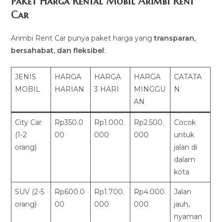
Paket Harga Rental Mobil Arimbi Rent
Car
Arimbi Rent Car punya paket harga yang
transparan,
bersahabat, dan fleksibel
:
JENIS
HARGA
HARGA
HARGA
CATATA
MOBIL
HARIAN
3 HARI
MINGGU
N
AN
City Car
Rp350.0
Rp1.000.
Rp2.500.
Cocok
(1-2
00
000
000
untuk
orang)
jalan di
dalam
kota
SUV (2-5
Rp600.0
Rp1.700.
Rp4.000.
Jalan
orang)
00
000
000
jauh,
nyaman