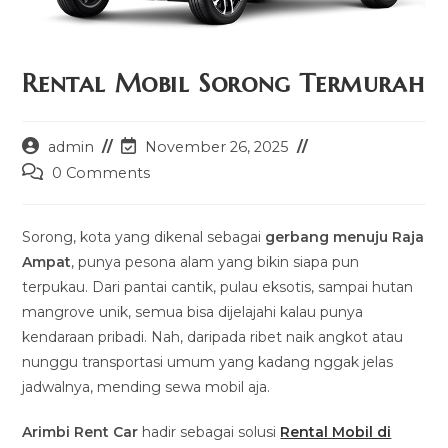
Rental Mobil Sorong Termurah
Post
Post
admin
November 26, 2025
author:
last
Post
0 Comments
modified:
comments:
Sorong, kota yang dikenal sebagai
gerbang menuju Raja
Ampat
, punya pesona alam yang bikin siapa pun
terpukau. Dari pantai cantik, pulau eksotis, sampai hutan
mangrove unik, semua bisa dijelajahi kalau punya
kendaraan pribadi. Nah, daripada ribet naik angkot atau
nunggu transportasi umum yang kadang nggak jelas
jadwalnya, mending sewa mobil aja.
Arimbi Rent Car
hadir sebagai solusi
Rental Mobil di