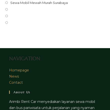
in
Opens
Sewa Mobil Mewah Murah Surabaya
a
in
Opens
new
a
in
Opens
tab
new
a
in
Opens
tab
new
a
in
tab
new
a
tab
new
tab
NAVIGATION
Homepage
News
Contact
About Us
Arimbi Rent Car menyediakan layanan sewa mobil
dan bus pariwisata untuk perjalanan yang nyaman