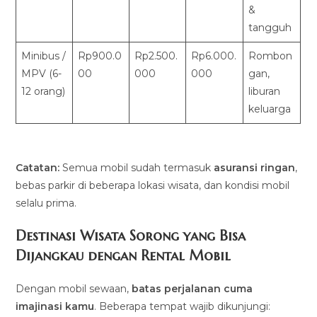
&
tangguh
Minibus /
Rp900.0
Rp2.500.
Rp6.000.
Rombon
MPV (6-
00
000
000
gan,
12 orang)
liburan
keluarga
Catatan:
Semua mobil sudah termasuk
asuransi ringan
,
bebas parkir di beberapa lokasi wisata, dan kondisi mobil
selalu prima.
Destinasi Wisata Sorong yang Bisa
Dijangkau dengan Rental Mobil
Dengan mobil sewaan,
batas perjalanan cuma
imajinasi kamu
. Beberapa tempat wajib dikunjungi: