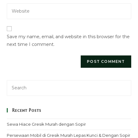
email
to
Enter
address
comment
your
to
website
comment
URL
Save my name, email, and website in this browser for the
(optional)
next time I comment.
Recent Posts
Sewa Hiace Gresik Murah dengan Sopir
Persewaan Mobil di Gresik Murah Lepas Kunci & Dengan Sopir