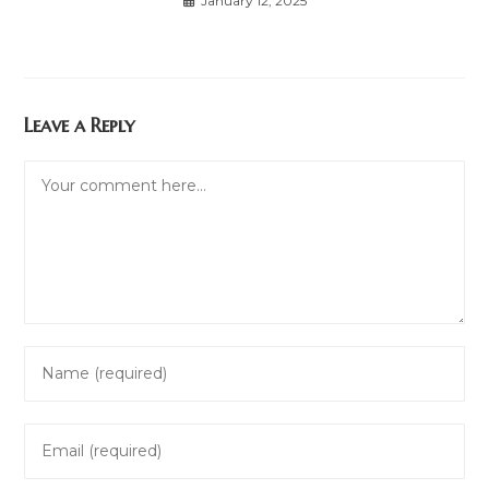
January 12, 2025
Leave a Reply
Comment
Enter
your
name
Enter
or
your
username