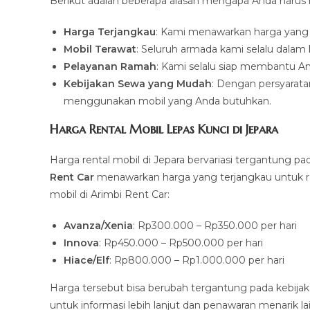
Berikut adalah beberapa alasan mengapa Anda harus 
Harga Terjangkau
: Kami menawarkan harga yang k
Mobil Terawat
: Seluruh armada kami selalu dalam 
Pelayanan Ramah
: Kami selalu siap membantu A
Kebijakan Sewa yang Mudah
: Dengan persyarat
menggunakan mobil yang Anda butuhkan.
Harga Rental Mobil Lepas Kunci di Jepara
Harga rental mobil di Jepara bervariasi tergantung pada
Rent Car
menawarkan harga yang terjangkau untuk ren
mobil di Arimbi Rent Car:
Avanza/Xenia
: Rp300.000 – Rp350.000 per hari
Innova
: Rp450.000 – Rp500.000 per hari
Hiace/Elf
: Rp800.000 – Rp1.000.000 per hari
Harga tersebut bisa berubah tergantung pada kebij
untuk informasi lebih lanjut dan penawaran menarik la