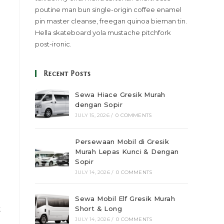
poutine man bun single-origin coffee enamel
pin master cleanse, freegan quinoa bieman tin.
Hella skateboard yola mustache pitchfork
post-ironic.
Recent Posts
Sewa Hiace Gresik Murah
dengan Sopir
JULY 15, 2026
/
0 COMMENTS
Persewaan Mobil di Gresik
Murah Lepas Kunci & Dengan
Sopir
JULY 14, 2026
/
0 COMMENTS
Sewa Mobil Elf Gresik Murah
k
Short & Long
JULY 14, 2026
/
0 COMMENTS