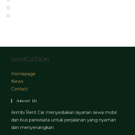
new
a
in
Opens
tab
new
a
in
Opens
tab
new
a
in
tab
new
a
tab
new
tab
NAVIGATION
Homepage
News
Contact
About Us
Arimbi Rent Car menyediakan layanan sewa mobil
dan bus pariwisata untuk perjalanan yang nyaman
dan menyenangkan