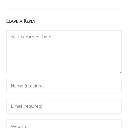
Leave a Reply
Comment
Enter
your
name
Enter
or
your
username
email
to
Enter
address
comment