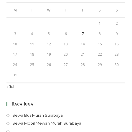
M
T
W
T
F
S
S
1
2
3
4
5
6
7
8
9
10
11
12
13
14
15
16
17
18
19
20
21
22
23
24
25
26
27
28
29
30
31
« Jul
Baca Juga
Opens
Sewa Bus Murah Surabaya
in
Opens
Sewa Mobil Mewah Murah Surabaya
a
in
Opens