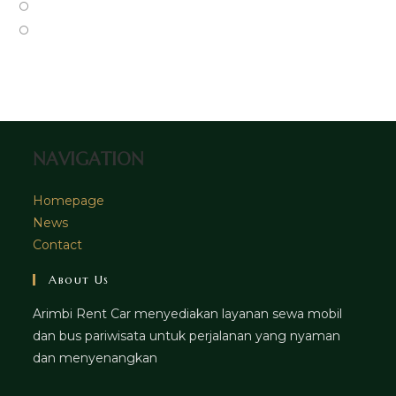
new
a
in
Opens
tab
new
a
in
Opens
tab
new
a
in
tab
new
a
tab
new
tab
NAVIGATION
Homepage
News
Contact
About Us
Arimbi Rent Car menyediakan layanan sewa mobil
dan bus pariwisata untuk perjalanan yang nyaman
dan menyenangkan