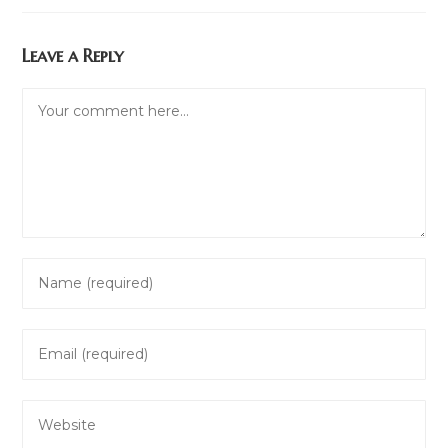
Leave a Reply
Comment
Enter
your
name
Enter
or
your
username
email
to
Enter
address
comment
your
to