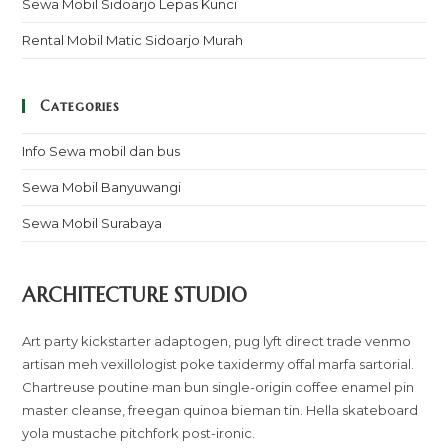
Sewa Mobil Sidoarjo Lepas Kunci
Rental Mobil Matic Sidoarjo Murah
Categories
Info Sewa mobil dan bus
Sewa Mobil Banyuwangi
Sewa Mobil Surabaya
ARCHITECTURE STUDIO
Art party kickstarter adaptogen, pug lyft direct trade venmo
artisan meh vexillologist poke taxidermy offal marfa sartorial.
Chartreuse poutine man bun single-origin coffee enamel pin
master cleanse, freegan quinoa bieman tin. Hella skateboard
yola mustache pitchfork post-ironic.