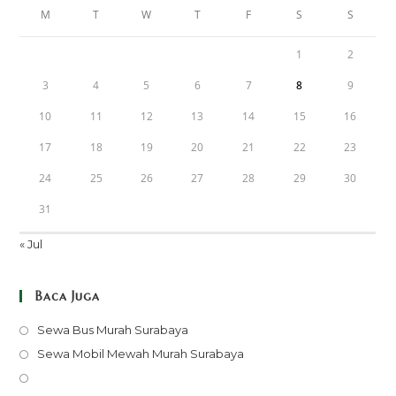
M
T
W
T
F
S
S
1
2
3
4
5
6
7
8
9
10
11
12
13
14
15
16
17
18
19
20
21
22
23
24
25
26
27
28
29
30
31
« Jul
Baca Juga
Opens
Sewa Bus Murah Surabaya
in
Opens
Sewa Mobil Mewah Murah Surabaya
a
in
Opens