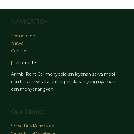
new
tab
NAVIGATION
Homepage
News
Contact
About Us
Arimbi Rent Car menyediakan layanan sewa mobil
dan bus pariwisata untuk perjalanan yang nyaman
dan menyenangkan
Our Service
Sewa Bus Pariwisata
Sewa Mobil Surabaya