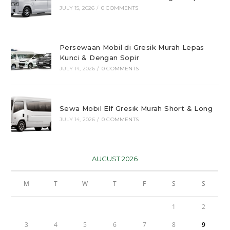
JULY 15, 2026
/
0 COMMENTS
Persewaan Mobil di Gresik Murah Lepas
Kunci & Dengan Sopir
JULY 14, 2026
/
0 COMMENTS
Sewa Mobil Elf Gresik Murah Short & Long
JULY 14, 2026
/
0 COMMENTS
AUGUST 2026
M
T
W
T
F
S
S
1
2
3
4
5
6
7
8
9