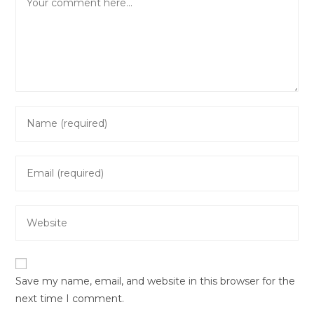
Enter
your
name
Enter
or
your
username
email
to
Enter
address
comment
your
to
website
comment
URL
Save my name, email, and website in this browser for the
(optional)
next time I comment.