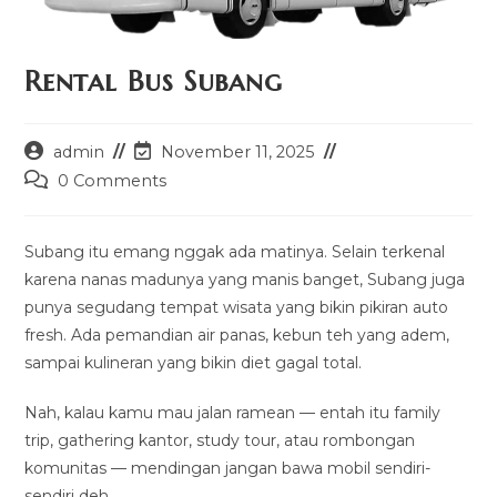
Rental Bus Subang
Post
Post
admin
November 11, 2025
author:
last
Post
0 Comments
modified:
comments:
Subang itu emang nggak ada matinya. Selain terkenal
karena nanas madunya yang manis banget, Subang juga
punya segudang tempat wisata yang bikin pikiran auto
fresh. Ada pemandian air panas, kebun teh yang adem,
sampai kulineran yang bikin diet gagal total.
Nah, kalau kamu mau jalan ramean — entah itu family
trip, gathering kantor, study tour, atau rombongan
komunitas — mendingan jangan bawa mobil sendiri-
sendiri deh.