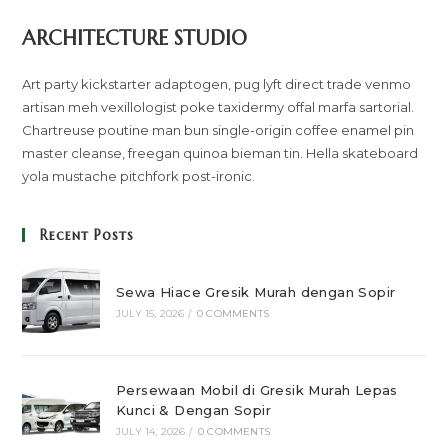
ARCHITECTURE STUDIO
Art party kickstarter adaptogen, pug lyft direct trade venmo
artisan meh vexillologist poke taxidermy offal marfa sartorial.
Chartreuse poutine man bun single-origin coffee enamel pin
master cleanse, freegan quinoa bieman tin. Hella skateboard
yola mustache pitchfork post-ironic.
Recent Posts
Sewa Hiace Gresik Murah dengan Sopir
JULY 15, 2026
/
0 COMMENTS
Persewaan Mobil di Gresik Murah Lepas
Kunci & Dengan Sopir
JULY 14, 2026
/
0 COMMENTS