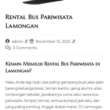
Rental Bus Pariwisata
Lamongan
Post
Post
admin
November 15, 2025
author:
last
Post
0 Comments
modified:
comments:
Kenapa Memilih Rental Bus Pariwisata di
Lamongan?
Kalau Anda lagi nyari cara paling gampang buat jalan-jalan
bareng keluarga besar, teman kantor, geng alumni, atau
rombongan sekolah, jawabannya cuma satu: sewa bus
pariwisata. Simpel, hemat, semua kumpul jadi satu, dan
yang paling penting, tinggal duduk manis. Di Lamongan,