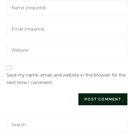
Enter
your
name
Enter
or
your
username
email
to
Enter
address
comment
your
to
website
comment
URL
Save my name, email, and website in this browser for the
(optional)
next time I comment.