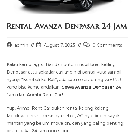
Rental Avanza Denpasar 24 Jam
Post
Post
Post
admin
August 7, 2025
0 Comments
author:
last
comments:
modified:
Kalau kamu lagi di Bali dan butuh mobil buat keliling
Denpasar atau sekadar cari angin di pantai Kuta sambil
nyanyi “Kembali ke Bali”, ada satu solusi paling
worth it
yang bisa kamu andalkan:
Sewa Avanza Denpasar
24
Jam dari Arimbi Rent Car!
Yup, Arimbi Rent Car bukan rental kaleng-kaleng.
Mobilnya bersih, mesinnya sehat, AC-nya dingin kayak
mantan yang belum move on, dan yang paling penting:
bisa dipakai
24 jam non stop!