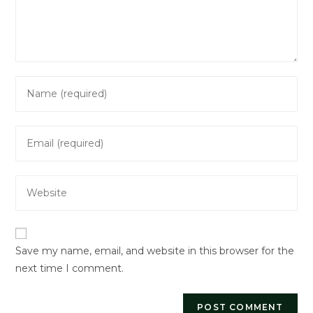
Enter
your
name
Enter
or
your
username
email
to
Enter
address
comment
your
to
website
comment
URL
Save my name, email, and website in this browser for the
(optional)
next time I comment.