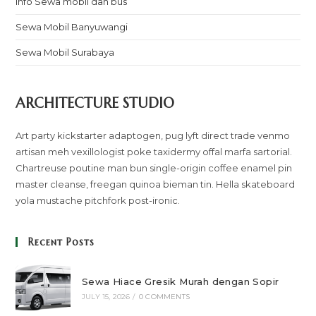
Info Sewa mobil dan bus
Sewa Mobil Banyuwangi
Sewa Mobil Surabaya
ARCHITECTURE STUDIO
Art party kickstarter adaptogen, pug lyft direct trade venmo
artisan meh vexillologist poke taxidermy offal marfa sartorial.
Chartreuse poutine man bun single-origin coffee enamel pin
master cleanse, freegan quinoa bieman tin. Hella skateboard
yola mustache pitchfork post-ironic.
Recent Posts
Sewa Hiace Gresik Murah dengan Sopir
JULY 15, 2026
/
0 COMMENTS