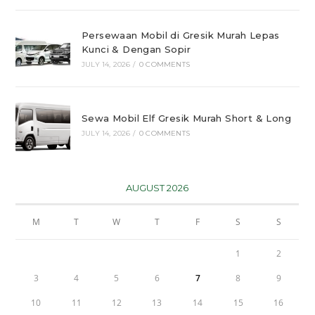
Persewaan Mobil di Gresik Murah Lepas
Kunci & Dengan Sopir
JULY 14, 2026
/
0 COMMENTS
Sewa Mobil Elf Gresik Murah Short & Long
JULY 14, 2026
/
0 COMMENTS
AUGUST 2026
M
T
W
T
F
S
S
1
2
3
4
5
6
7
8
9
10
11
12
13
14
15
16