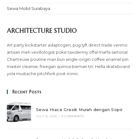
Sewa Mobil Surabaya
ARCHITECTURE STUDIO
Art party kickstarter adaptogen, pug lyft direct trade venmo
artisan meh vexillologist poke taxidermy offal marfa sartorial.
Chartreuse poutine man bun single-origin coffee enamel pin
master cleanse, freegan quinoa bieman tin. Hella skateboard
yola mustache pitchfork post-ironic.
Recent Posts
Sewa Hiace Gresik Murah dengan Sopir
JULY 15, 2026
/
0 COMMENTS