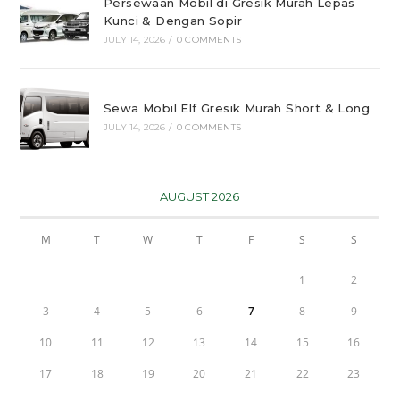
Persewaan Mobil di Gresik Murah Lepas
Kunci & Dengan Sopir
JULY 14, 2026
/
0 COMMENTS
Sewa Mobil Elf Gresik Murah Short & Long
JULY 14, 2026
/
0 COMMENTS
AUGUST 2026
M
T
W
T
F
S
S
1
2
3
4
5
6
7
8
9
10
11
12
13
14
15
16
17
18
19
20
21
22
23