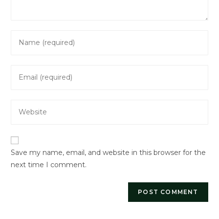
Enter
your
name
Enter
or
your
username
email
to
Enter
address
comment
your
to
website
comment
URL
Save my name, email, and website in this browser for the
(optional)
next time I comment.