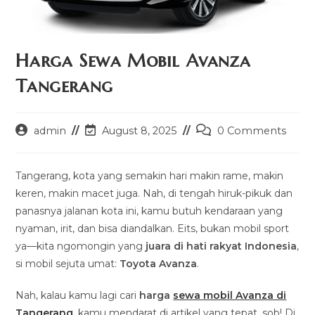
Harga Sewa Mobil Avanza
Tangerang
Post
Post
Post
admin
August 8, 2025
0 Comments
author:
last
comments:
modified:
Tangerang, kota yang semakin hari makin rame, makin
keren, makin macet juga. Nah, di tengah hiruk-pikuk dan
panasnya jalanan kota ini, kamu butuh kendaraan yang
nyaman, irit, dan bisa diandalkan. Eits, bukan mobil sport
ya—kita ngomongin yang
juara di hati rakyat Indonesia
,
si mobil sejuta umat:
Toyota Avanza
.
Nah, kalau kamu lagi cari
harga
sewa mobil Avanza di
Tangerang
, kamu mendarat di artikel yang tepat, sob! Di