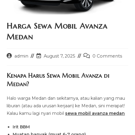
Harga Sewa Mobil Avanza
Medan
Post
Post
Post
admin
August 7, 2025
0 Comments
author:
last
comments:
modified:
Kenapa Harus Sewa Mobil Avanza di
Medan?
Halo warga Medan dan sekitarnya, atau kalian yang mau
liburan (atau ada urusan kerjaan) ke Medan, sini merapat!
Kalau kamu lagi nyari mobil
sewa mobil avanza medan
Irit BBM
Muatan banyak (muat 6-7 orang)