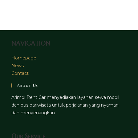
tab
new
a
in
tab
new
a
tab
new
tab
NAVIGATION
Homepage
News
Contact
About Us
Arimbi Rent Car menyediakan layanan sewa mobil
dan bus pariwisata untuk perjalanan yang nyaman
dan menyenangkan
Our Service