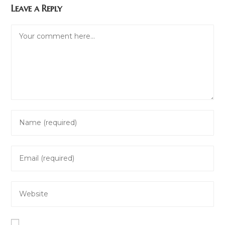
Leave a Reply
Comment
Enter
your
name
Enter
or
your
username
email
to
Enter
address
comment
your
to
website
comment
URL