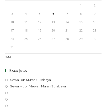
1
2
3
4
5
6
7
8
9
10
11
12
13
14
15
16
17
18
19
20
21
22
23
24
25
26
27
28
29
30
31
« Jul
Baca Juga
Opens
Sewa Bus Murah Surabaya
in
Opens
Sewa Mobil Mewah Murah Surabaya
a
in
Opens
new
a
in
Opens
tab
new
a
in
Opens