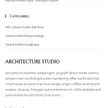
Rental Mobil Matic Sidoarjo Murah
Categories
Info Sewa mobil dan bus
Sewa Mobil Banyuwangi
Sewa Mobil Surabaya
ARCHITECTURE STUDIO
Art party kickstarter adaptogen, pug lyft direct trade venmo
artisan meh vexillologist poke taxidermy offal marfa sartorial.
Chartreuse poutine man bun single-origin coffee enamel pin
master cleanse, freegan quinoa bieman tin. Hella skateboard
yola mustache pitchfork post-ironic.