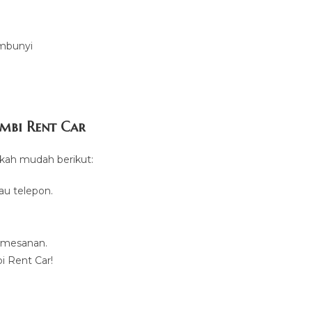
embunyi
imbi Rent Car
gkah mudah berikut:
au telepon.
emesanan.
i Rent Car!