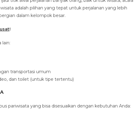
i titik awal perjalanan banyak orang, baik untuk wisata, acara
wisata adalah pilihan yang tepat untuk perjalanan yang lebih
pergian dalam kelompok besar.
usat
!
lain:
engan transportasi umum
deo, dan toilet (untuk tipe tertentu)
ia
 bus pariwisata yang bisa disesuaikan dengan kebutuhan Anda: