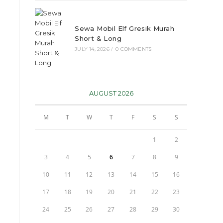
Sewa Mobil Elf Gresik Murah
Short & Long
JULY 14, 2026
/
0 COMMENTS
AUGUST 2026
M
T
W
T
F
S
S
1
2
3
4
5
6
7
8
9
10
11
12
13
14
15
16
17
18
19
20
21
22
23
24
25
26
27
28
29
30