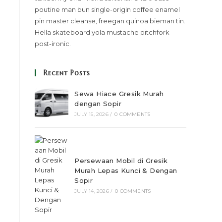
poutine man bun single-origin coffee enamel
pin master cleanse, freegan quinoa bieman tin.
Hella skateboard yola mustache pitchfork
post-ironic.
Recent Posts
Sewa Hiace Gresik Murah
dengan Sopir
JULY 15, 2026
/
0 COMMENTS
Persewaan Mobil di Gresik
Murah Lepas Kunci & Dengan
Sopir
JULY 14, 2026
/
0 COMMENTS