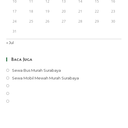
10
11
12
13
14
15
16
17
18
19
20
21
22
23
24
25
26
27
28
29
30
31
« Jul
Baca Juga
Opens
Sewa Bus Murah Surabaya
in
Opens
Sewa Mobil Mewah Murah Surabaya
a
in
Opens
new
a
in
Opens
tab
new
a
in
Opens
tab
new
a
in
tab
new
a
tab
new