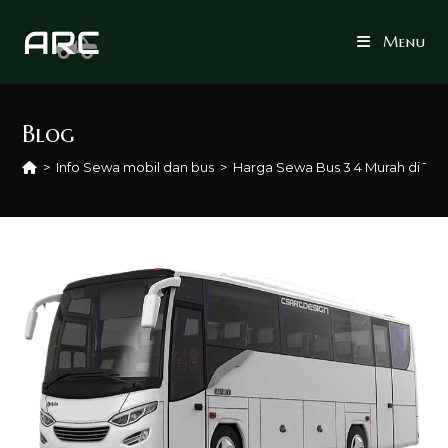
Skip
to
Menu
content
Blog
>
Info Sewa mobil dan bus
>
Harga Sewa Bus 3 4 Murah di Tu