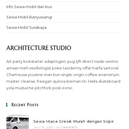
Info Sewa mobil dan bus
Sewa Mobil Banyuwangi
Sewa Mobil Surabaya
ARCHITECTURE STUDIO
Art party kickstarter adaptogen, pug lyft direct trade venmo
artisan meh vexillologist poke taxidermy offal marfa sartorial.
Chartreuse poutine man bun single-origin coffee enamel pin
master cleanse, freegan quinoa bieman tin. Hella skateboard
yola mustache pitchfork post-ironic.
Recent Posts
Sewa Hiace Gresik Murah dengan Sopir
JULY 15, 2026
/
0 COMMENTS