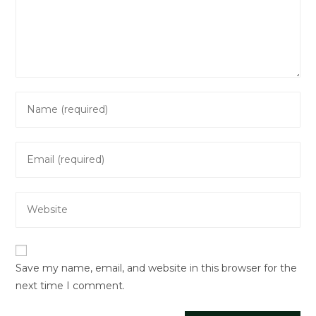
Enter
your
name
Enter
or
your
username
email
to
Enter
address
comment
your
to
website
comment
URL
Save my name, email, and website in this browser for the
(optional)
next time I comment.