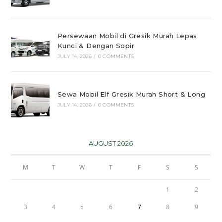
Persewaan Mobil di Gresik Murah Lepas
Kunci & Dengan Sopir
JULY 14, 2026
/
0 COMMENTS
Sewa Mobil Elf Gresik Murah Short & Long
JULY 14, 2026
/
0 COMMENTS
AUGUST 2026
M
T
W
T
F
S
S
1
2
3
4
5
6
7
8
9