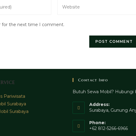
Enter
your
website
r for the next time I comment.
URL
(optional)
Contact Info
rvice
Butuh Sewa Mobil? Hubungi 
 Pariwisata
bil Surabaya
Address:
Surabaya, Gunung Any
obil Surabaya
Phone:
+62 812-5266-6966