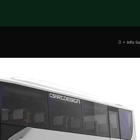
>
Info S