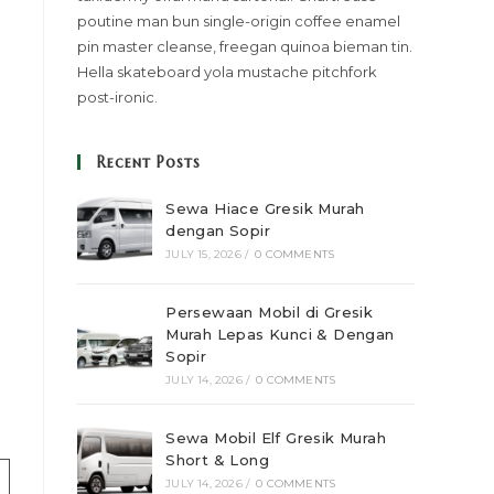
poutine man bun single-origin coffee enamel
pin master cleanse, freegan quinoa bieman tin.
Hella skateboard yola mustache pitchfork
post-ironic.
Recent Posts
Sewa Hiace Gresik Murah
dengan Sopir
JULY 15, 2026
/
0 COMMENTS
Persewaan Mobil di Gresik
Murah Lepas Kunci & Dengan
Sopir
JULY 14, 2026
/
0 COMMENTS
Sewa Mobil Elf Gresik Murah
Short & Long
JULY 14, 2026
/
0 COMMENTS