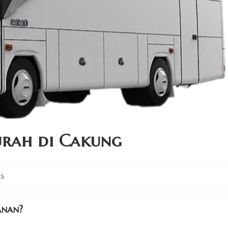
urah di Cakung
s
anan?