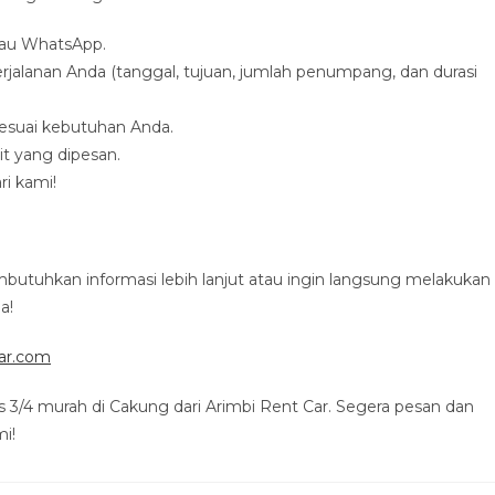
tau WhatsApp.
jalanan Anda (tanggal, tujuan, jumlah penumpang, dan durasi
esuai kebutuhan Anda.
 yang dipesan.
ri kami!
utuhkan informasi lebih lanjut atau ingin langsung melakukan
a!
car.com
s 3/4 murah di Cakung dari Arimbi Rent Car. Segera pesan dan
i!