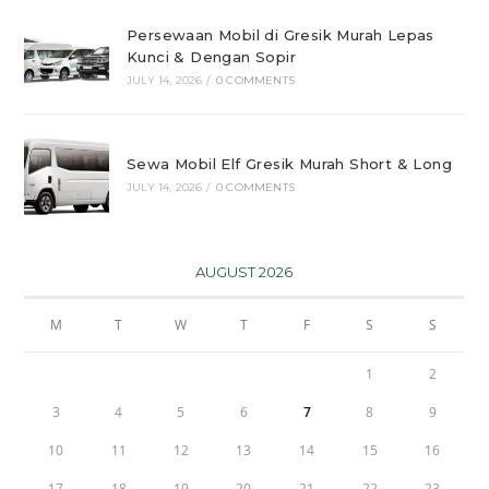
Persewaan Mobil di Gresik Murah Lepas
Kunci & Dengan Sopir
JULY 14, 2026
/
0 COMMENTS
Sewa Mobil Elf Gresik Murah Short & Long
JULY 14, 2026
/
0 COMMENTS
AUGUST 2026
M
T
W
T
F
S
S
1
2
3
4
5
6
7
8
9
10
11
12
13
14
15
16
17
18
19
20
21
22
23