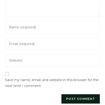
Enter
your
name
Enter
or
your
username
email
to
Enter
address
comment
your
to
website
comment
URL
Save my name, email, and website in this browser for the
(optional)
next time I comment.