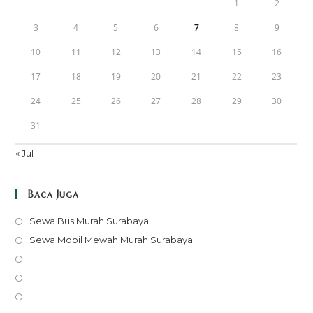
1
2
3
4
5
6
7
8
9
10
11
12
13
14
15
16
17
18
19
20
21
22
23
24
25
26
27
28
29
30
31
« Jul
Baca Juga
Opens
Sewa Bus Murah Surabaya
in
Opens
Sewa Mobil Mewah Murah Surabaya
a
in
Opens
new
a
in
Opens
tab
new
a
in
Opens
tab
new
a