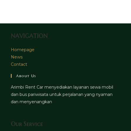
in
tab
new
a
tab
new
tab
NAVIGATION
Homepage
News
Contact
About Us
Arimbi Rent Car menyediakan layanan sewa mobil
dan bus pariwisata untuk perjalanan yang nyaman
dan menyenangkan
Our Service