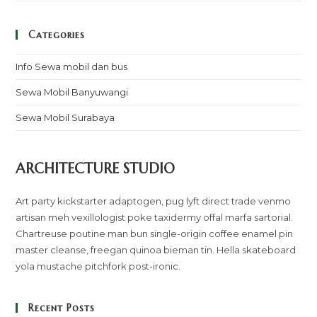
Categories
Info Sewa mobil dan bus
Sewa Mobil Banyuwangi
Sewa Mobil Surabaya
ARCHITECTURE STUDIO
Art party kickstarter adaptogen, pug lyft direct trade venmo
artisan meh vexillologist poke taxidermy offal marfa sartorial.
Chartreuse poutine man bun single-origin coffee enamel pin
master cleanse, freegan quinoa bieman tin. Hella skateboard
yola mustache pitchfork post-ironic.
Recent Posts