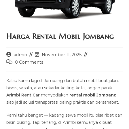
Harga Rental Mobil Jombang
Post
Post
admin
November 11, 2025
author:
last
Post
0 Comments
modified:
comments:
Kalau kamu lagi di Jombang dan butuh mobil buat jalan,
bisnis, wisata, atau sekadar keliling kota, jangan panik.
Arimbi Rent Car
menyediakan
rental mobil Jombang
siap jadi solusi transportasi paling praktis dan bersahabat.
Kami tahu banget — kadang sewa mobil itu bisa ribet dan
bikin pusing. Tapi tenang, di Arimbi semuanya dibuat