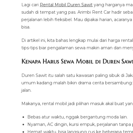
Lagi cari
Rental Mobil Duren Sawit
yang harganya masi
sudah di tempat yang pas. Arimbi Rent Car hadir sebaga
perjalanan lebih fleksibel. Mau dipakai harian, acaran
bisa.
Di artikel ini, kita bahas lengkap mulai dari harga re
tips-tips biar pengalaman sewa makin aman dan me
Kenapa Harus Sewa Mobil di Duren Sawi
Duren Sawit itu salah satu kawasan paling sibuk di Jaka
umum kadang malah bikin drama cerita bersambung: n
jalan.
Makanya, rental mobil jadi pilihan masuk akal buat y
Bebas atur waktu, nggak bergantung moda lain.
Nyaman, AC dingin, kursi empuk, perjalanan tanpa 
Hemat waktu, bisa langsung cus ke beberapa tempa