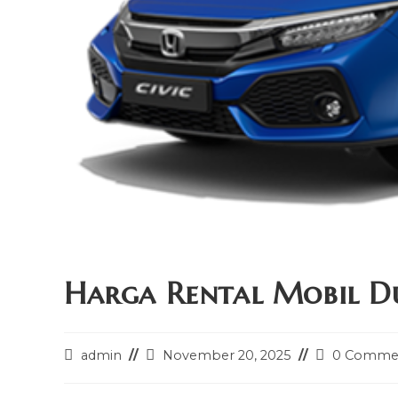
Harga Rental Mobil D
Post
Post
Post
admin
November 20, 2025
0 Comme
author:
last
comments:
modified: