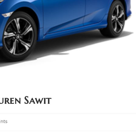
uren Sawit
nts