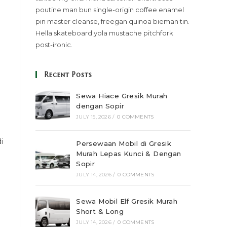
poutine man bun single-origin coffee enamel
pin master cleanse, freegan quinoa bieman tin.
Hella skateboard yola mustache pitchfork
post-ironic.
Recent Posts
Sewa Hiace Gresik Murah
dengan Sopir
JULY 15, 2026
/
0 COMMENTS
i
Persewaan Mobil di Gresik
Murah Lepas Kunci & Dengan
Sopir
JULY 14, 2026
/
0 COMMENTS
Sewa Mobil Elf Gresik Murah
Short & Long
JULY 14, 2026
/
0 COMMENTS