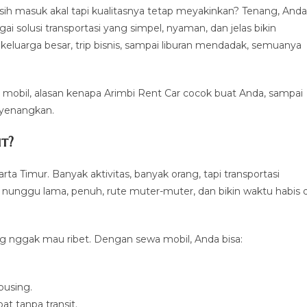
h masuk akal tapi kualitasnya tetap meyakinkan? Tenang, Anda
i solusi transportasi yang simpel, nyaman, dan jelas bikin
ya keluarga besar, trip bisnis, sampai liburan mendadak, semuanya
ntal mobil, alasan kenapa Arimbi Rent Car cocok buat Anda, sampai
nyenangkan.
t?
rta Timur. Banyak aktivitas, banyak orang, tapi transportasi
unggu lama, penuh, rute muter-muter, dan bikin waktu habis d
ang nggak mau ribet. Dengan sewa mobil, Anda bisa:
pusing.
t tanpa transit.