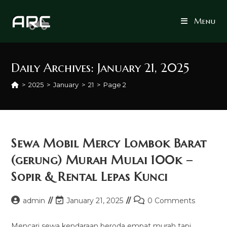
Skip
to
Menu
content
Daily Archives: January 21, 2025
>
2025
>
January
>
21
>
Page 2
Sewa Mobil Mercy Lombok Barat
(gerung) Murah Mulai 100k –
Sopir & Rental Lepas Kunci
Post
Post
Post
admin
January 21, 2025
0 Comments
author:
last
comments:
modified:
Mencari sewa kendaraan beroda empat murah tapi