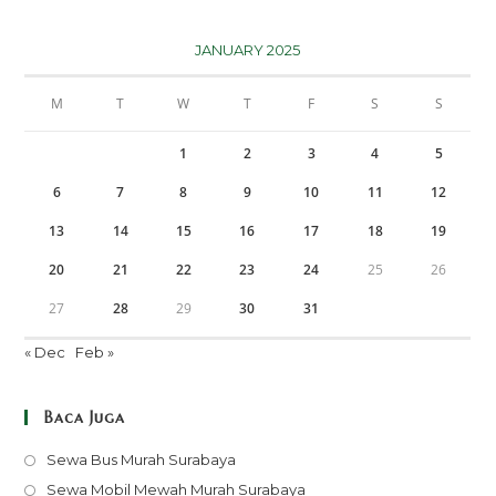
JANUARY 2025
M
T
W
T
F
S
S
1
2
3
4
5
6
7
8
9
10
11
12
13
14
15
16
17
18
19
20
21
22
23
24
25
26
27
28
29
30
31
« Dec
Feb »
Baca Juga
Opens
Sewa Bus Murah Surabaya
in
Opens
Sewa Mobil Mewah Murah Surabaya