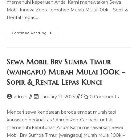
memenuhi keperluan Anda! Kami menawarkan Sewa
Mobil Innova Zenix Tomohon Murah Mulai 100k – Sopir &
Rental Lepas…
Sewa
Continue Reading
Mobil
Innova
Zenix
Tomohon
Murah
Mulai
Sewa Mobil Brv Sumba Timur
100k
–
(waingapu) Murah Mulai 100k –
Sopir
&
Sopir & Rental Lepas Kunci
Rental
Lepas
Kunci
Post
Post
Post
admin
January 21, 2025
0 Comments
author:
last
comments:
modified:
Mencari sewa kendaraan beroda empat murah tapi
konsisten berkualitas? ArimbiRentCar hadir untuk
memenuhi kebutuhan Anda! Kami menawarkan Sewa
Mobil Brv Sumba Timur (waingapu) Murah Mulai 100k –