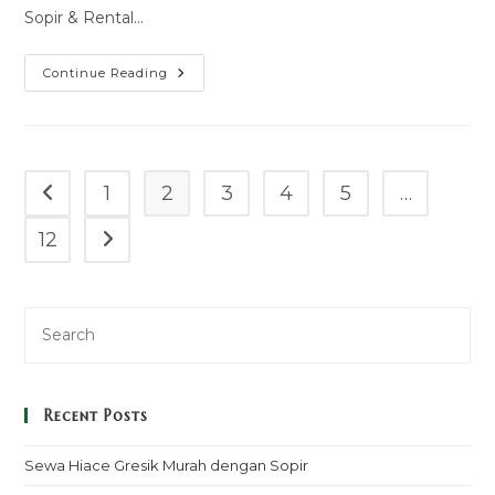
Sopir & Rental…
Sewa
Continue Reading
Mobil
Brv
Sumba
Timur
(waingapu)
Murah
Mulai
1
2
3
4
5
…
Go to the previous page
100k
–
Sopir
12
Go to the next page
&
Rental
Lepas
Kunci
Recent Posts
Sewa Hiace Gresik Murah dengan Sopir