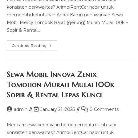
konsisten berkwalitas? ArimbiRentCar hadir untuk
memenuhi kebutuhan Anda! Kami menawarkan Sewa
Mobil Mercy Lombok Barat (gerung) Murah Mulai 100k –
Sopir & Rental…
Sewa
Continue Reading
Mobil
Mercy
Lombok
Barat
(gerung)
Murah
Sewa Mobil Innova Zenix
Mulai
100k
Tomohon Murah Mulai 100k –
–
Sopir
Sopir & Rental Lepas Kunci
&
Rental
Lepas
Kunci
Post
Post
Post
admin
January 21, 2025
0 Comments
author:
last
comments:
modified:
Mencari sewa kendaraan beroda empat murah tapi
konsisten berkwalitas? ArimbiRentCar hadir untuk