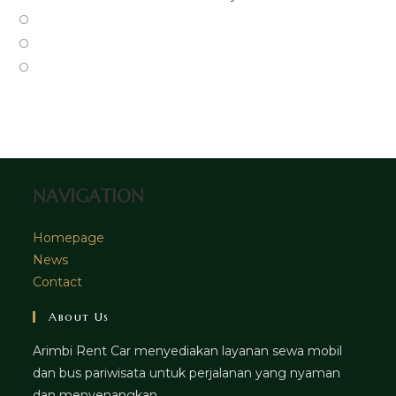
a
in
Opens
new
a
in
Opens
tab
new
a
in
Opens
tab
new
a
in
tab
new
a
tab
new
tab
NAVIGATION
Homepage
News
Contact
About Us
Arimbi Rent Car menyediakan layanan sewa mobil
dan bus pariwisata untuk perjalanan yang nyaman
dan menyenangkan