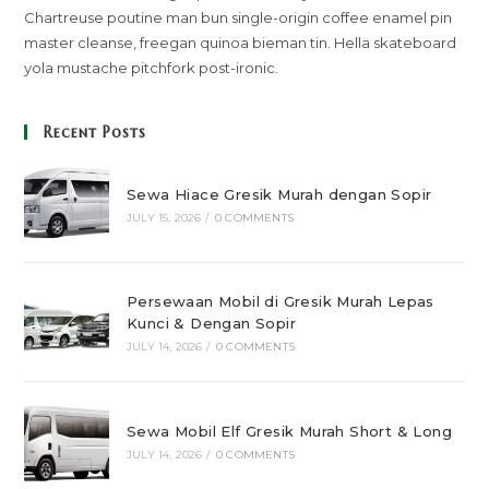
Chartreuse poutine man bun single-origin coffee enamel pin
master cleanse, freegan quinoa bieman tin. Hella skateboard
yola mustache pitchfork post-ironic.
Recent Posts
Sewa Hiace Gresik Murah dengan Sopir
JULY 15, 2026
/
0 COMMENTS
Persewaan Mobil di Gresik Murah Lepas
Kunci & Dengan Sopir
JULY 14, 2026
/
0 COMMENTS
Sewa Mobil Elf Gresik Murah Short & Long
JULY 14, 2026
/
0 COMMENTS