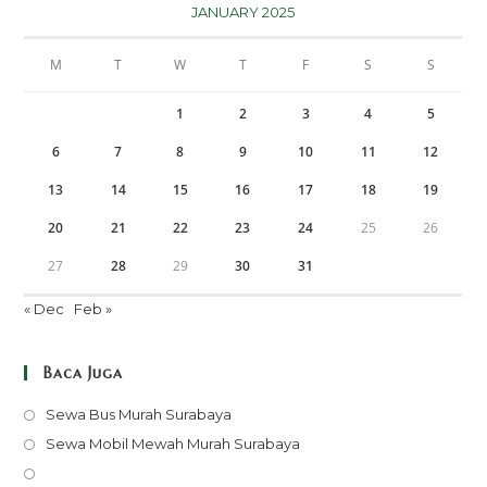
JANUARY 2025
M
T
W
T
F
S
S
1
2
3
4
5
6
7
8
9
10
11
12
13
14
15
16
17
18
19
20
21
22
23
24
25
26
27
28
29
30
31
« Dec
Feb »
Baca Juga
Opens
Sewa Bus Murah Surabaya
in
Opens
Sewa Mobil Mewah Murah Surabaya
a
in
Opens