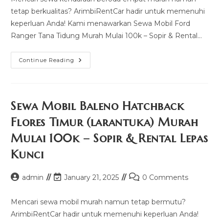
tetap berkualitas? ArimbiRentCar hadir untuk memenuhi
keperluan Anda! Kami menawarkan Sewa Mobil Ford
Ranger Tana Tidung Murah Mulai 100k – Sopir & Rental…
Sewa
Continue Reading
Mobil
Ford
Ranger
Tana
Tidung
Murah
Sewa Mobil Baleno Hatchback
Mulai
100k
Flores Timur (larantuka) Murah
–
Sopir
Mulai 100k – Sopir & Rental Lepas
&
Rental
Lepas
Kunci
Kunci
Post
Post
Post
admin
January 21, 2025
0 Comments
author:
last
comments:
modified:
Mencari sewa mobil murah namun tetap bermutu?
ArimbiRentCar hadir untuk memenuhi keperluan Anda!