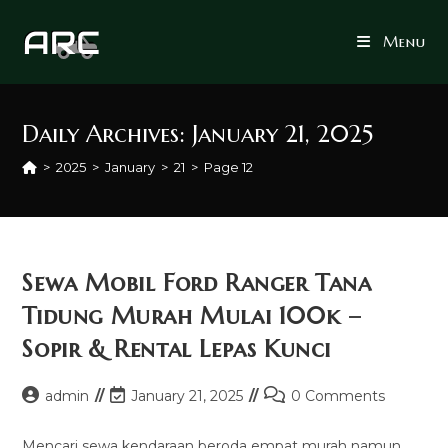
Skip
to
Menu
content
Daily Archives: January 21, 2025
>
2025
>
January
>
21
>
Page 12
Sewa Mobil Ford Ranger Tana
Tidung Murah Mulai 100k –
Sopir & Rental Lepas Kunci
Post
Post
Post
admin
January 21, 2025
0 Comments
author:
last
comments:
modified:
Mencari sewa kendaraan beroda empat murah namun