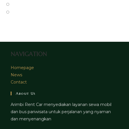
new
a
in
Opens
tab
new
a
in
Opens
tab
new
a
in
tab
new
a
tab
new
tab
NAVIGATION
Homepage
News
Contact
About Us
Arimbi Rent Car menyediakan layanan sewa mobil
dan bus pariwisata untuk perjalanan yang nyaman
dan menyenangkan