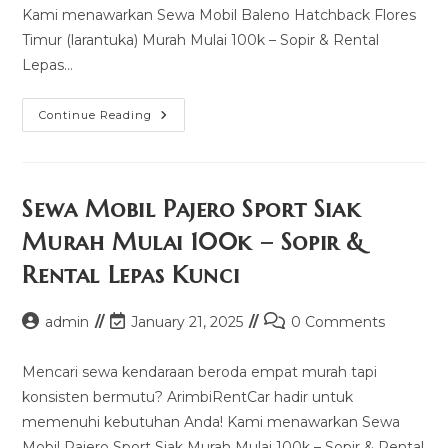
Kami menawarkan Sewa Mobil Baleno Hatchback Flores
Timur (larantuka) Murah Mulai 100k – Sopir & Rental
Lepas…
Sewa
Continue Reading
Mobil
Baleno
Hatchback
Flores
Timur
(larantuka)
Sewa Mobil Pajero Sport Siak
Murah
Mulai
Murah Mulai 100k – Sopir &
100k
–
Rental Lepas Kunci
Sopir
&
Rental
Lepas
Post
Post
Post
admin
January 21, 2025
0 Comments
Kunci
author:
last
comments:
modified:
Mencari sewa kendaraan beroda empat murah tapi
konsisten bermutu? ArimbiRentCar hadir untuk
memenuhi kebutuhan Anda! Kami menawarkan Sewa
Mobil Pajero Sport Siak Murah Mulai 100k – Sopir & Rental