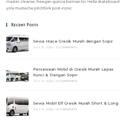
master cleanse, freegan quinoa bieman tin. Hella skateboard
yola mustache pitchfork post-ironic.
Recent Posts
Sewa Hiace Gresik Murah dengan Sopir
JULY 15, 2026
/
0 COMMENTS
Persewaan Mobil di Gresik Murah Lepas
Kunci & Dengan Sopir
JULY 14, 2026
/
0 COMMENTS
Sewa Mobil Elf Gresik Murah Short & Long
JULY 14, 2026
/
0 COMMENTS