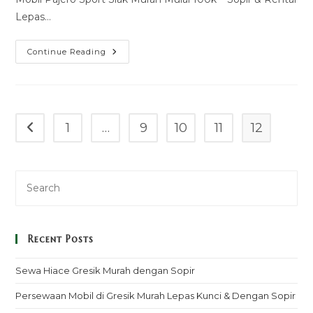
Lepas…
Sewa
Continue Reading
Mobil
Pajero
Sport
Siak
Murah
Mulai
100k
1
…
9
10
11
12
Go to the previous page
–
Sopir
&
Rental
Lepas
Kunci
Recent Posts
Sewa Hiace Gresik Murah dengan Sopir
Persewaan Mobil di Gresik Murah Lepas Kunci & Dengan Sopir