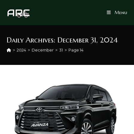
Skip
to
Menu
content
Daily Archives: December 31, 2024
>
2024
>
December
>
31
>
Page 14