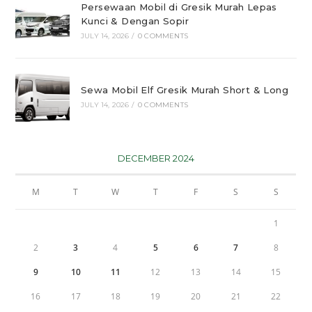
Persewaan Mobil di Gresik Murah Lepas
Kunci & Dengan Sopir
JULY 14, 2026
/
0 COMMENTS
Sewa Mobil Elf Gresik Murah Short & Long
JULY 14, 2026
/
0 COMMENTS
DECEMBER 2024
M
T
W
T
F
S
S
1
2
3
4
5
6
7
8
9
10
11
12
13
14
15
16
17
18
19
20
21
22