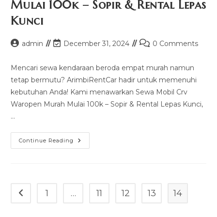
Mulai 100k – Sopir & Rental Lepas
–
Sopir
Kunci
&
Rental
Lepas
Kunci
Post
Post
Post
admin
December 31, 2024
0 Comments
author:
last
comments:
modified:
Mencari sewa kendaraan beroda empat murah namun
tetap bermutu? ArimbiRentCar hadir untuk memenuhi
kebutuhan Anda! Kami menawarkan Sewa Mobil Crv
Waropen Murah Mulai 100k – Sopir & Rental Lepas Kunci,
…
Sewa
Continue Reading
Mobil
Crv
Waropen
Murah
Mulai
100k
–
1
…
11
12
13
14
Go to the previous page
Sopir
&
Rental
Lepas