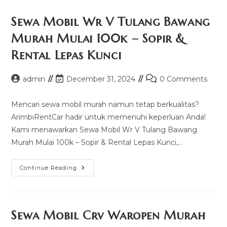
Avanza
Rembang
Murah
Sewa Mobil Wr V Tulang Bawang
Mulai
100k
Murah Mulai 100k – Sopir &
–
Sopir
Rental Lepas Kunci
&
Rental
Lepas
Kunci
Post
Post
Post
admin
December 31, 2024
0 Comments
author:
last
comments:
modified:
Mencari sewa mobil murah namun tetap berkualitas?
ArimbiRentCar hadir untuk memenuhi keperluan Anda!
Kami menawarkan Sewa Mobil Wr V Tulang Bawang
Murah Mulai 100k – Sopir & Rental Lepas Kunci,…
Sewa
Continue Reading
Mobil
Wr
V
Tulang
Bawang
Murah
Sewa Mobil Crv Waropen Murah
Mulai
100k