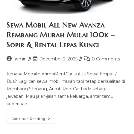
Sewa Mobil All New Avanza
Rembang Murah Mulai 100k –
Sopir & Rental Lepas Kunci
Post
Post
Post
admin
December 2, 2025
0 Comments
author:
last
comments:
modified:
Kenapa Memilih ArimbiRentCar untuk Sewa Empat /
Bus? Lagi cari sewa mobil murah tapi tetap berkualitas di
Rembang? Tenang, ArimbiRentCar hadir sebagai
jawaban. Mau jalan-jalan sama keluarga, antar tamu,
keperluan…
Sewa
Continue Reading
Mobil
All
New