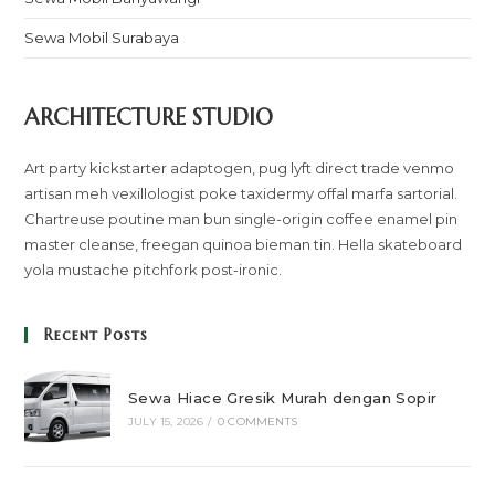
Sewa Mobil Surabaya
ARCHITECTURE STUDIO
Art party kickstarter adaptogen, pug lyft direct trade venmo
artisan meh vexillologist poke taxidermy offal marfa sartorial.
Chartreuse poutine man bun single-origin coffee enamel pin
master cleanse, freegan quinoa bieman tin. Hella skateboard
yola mustache pitchfork post-ironic.
Recent Posts
Sewa Hiace Gresik Murah dengan Sopir
JULY 15, 2026
/
0 COMMENTS