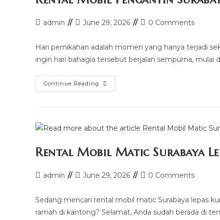
Post
Post
Post
admin
June 29, 2026
0 Comments
author:
last
comments:
modified:
Hari pernikahan adalah momen yang hanya terjadi se
ingin hari bahagia tersebut berjalan sempurna, mulai 
Rental
Continue Reading
Mobil
Pengantin
Surabaya
Rental Mobil Matic Surabaya L
Post
Post
Post
admin
June 29, 2026
0 Comments
author:
last
comments:
modified:
Sedang mencari rental mobil matic Surabaya lepas k
ramah di kantong? Selamat, Anda sudah berada di te