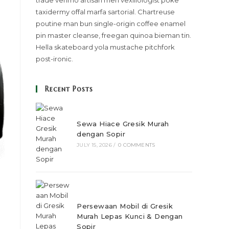
trade venmo artisan meh vexillologist poke
taxidermy offal marfa sartorial. Chartreuse
poutine man bun single-origin coffee enamel
pin master cleanse, freegan quinoa bieman tin.
Hella skateboard yola mustache pitchfork
post-ironic.
Recent Posts
Sewa Hiace Gresik Murah
dengan Sopir
JULY 15, 2026
/
0 COMMENTS
Persewaan Mobil di Gresik
Murah Lepas Kunci & Dengan
Sopir