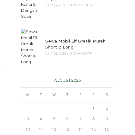
JULY 14, 2026
/
0 COMMENTS
Sewa Mobil Elf Gresik Murah
Short & Long
JULY 14, 2026
/
0 COMMENTS
AUGUST 2026
M
T
W
T
F
S
S
1
2
3
4
5
6
7
8
9
10
11
12
13
14
15
16