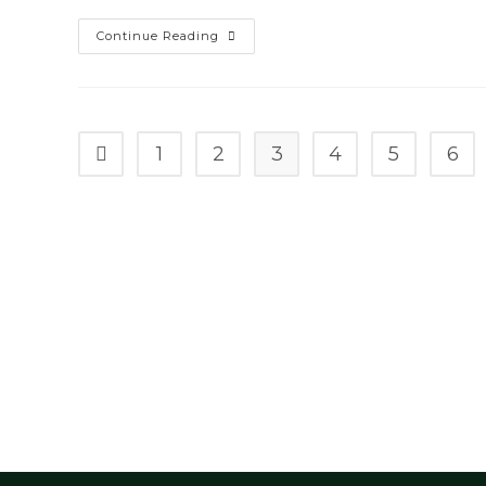
Rental
Continue Reading
Mobil
Matic
Surabaya
Lepas
Kunci
Murah
1
2
3
4
5
6
Go to the previous page