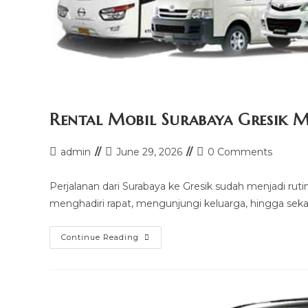
Rental Mobil Surabaya Gresik 
Post
Post
Post
admin
June 29, 2026
0 Comments
author:
last
comments:
modified:
Perjalanan dari Surabaya ke Gresik sudah menjadi ruti
menghadiri rapat, mengunjungi keluarga, hingga seka
Rental
Continue Reading
Mobil
Surabaya
Gresik
Murah