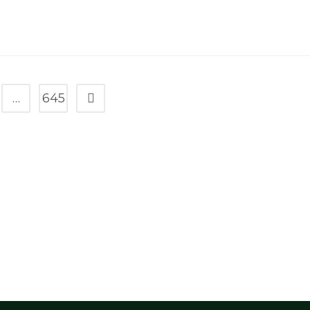
…
645
Go to the next page