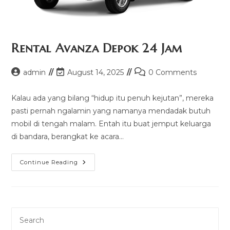
Rental Avanza Depok 24 Jam
Post
Post
Post
admin
August 14, 2025
0 Comments
author:
last
comments:
modified:
Kalau ada yang bilang “hidup itu penuh kejutan”, mereka
pasti pernah ngalamin yang namanya mendadak butuh
mobil di tengah malam. Entah itu buat jemput keluarga
di bandara, berangkat ke acara…
Rental
Continue Reading
Avanza
Depok
24
Jam