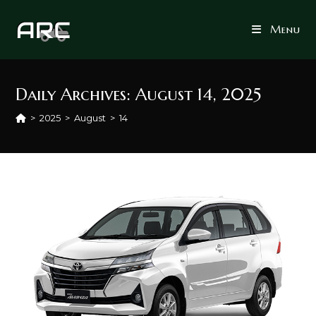
Skip
to
Menu
content
Daily Archives: August 14, 2025
>
2025
>
August
>
14