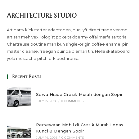
ARCHITECTURE STUDIO
Art party kickstarter adaptogen, pug lyft direct trade venmo
artisan meh vexillologist poke taxidermy offal marfa sartorial.
Chartreuse poutine man bun single-origin coffee enamel pin
master cleanse, freegan quinoa bieman tin. Hella skateboard
yola mustache pitchfork post-ironic.
Recent Posts
Sewa Hiace Gresik Murah dengan Sopir
JULY 15, 2026
/
0 COMMENTS
Persewaan Mobil di Gresik Murah Lepas
Kunci & Dengan Sopir
JULY 14, 2026
/
0 COMMENTS