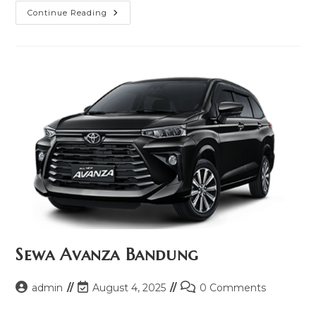
Sewa
Continue Reading
Avanza
Jogja
Lepas
Kunci
Murah
Sewa Avanza Bandung
Post
Post
Post
admin
August 4, 2025
0 Comments
author:
last
comments: