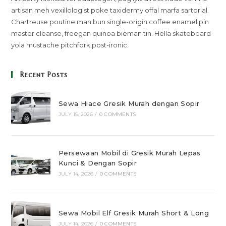
artisan meh vexillologist poke taxidermy offal marfa sartorial.
Chartreuse poutine man bun single-origin coffee enamel pin
master cleanse, freegan quinoa bieman tin. Hella skateboard
yola mustache pitchfork post-ironic.
Recent Posts
Sewa Hiace Gresik Murah dengan Sopir
JULY 15, 2026
/
0 COMMENTS
Persewaan Mobil di Gresik Murah Lepas
Kunci & Dengan Sopir
JULY 14, 2026
/
0 COMMENTS
Sewa Mobil Elf Gresik Murah Short & Long
JULY 14, 2026
/
0 COMMENTS