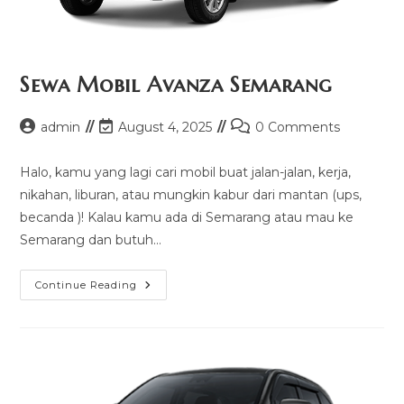
Sewa Mobil Avanza Semarang
Post
Post
Post
admin
August 4, 2025
0 Comments
author:
last
comments:
modified:
Halo, kamu yang lagi cari mobil buat jalan-jalan, kerja,
nikahan, liburan, atau mungkin kabur dari mantan (ups,
becanda )! Kalau kamu ada di Semarang atau mau ke
Semarang dan butuh…
Sewa
Continue Reading
Mobil
Avanza
Semarang