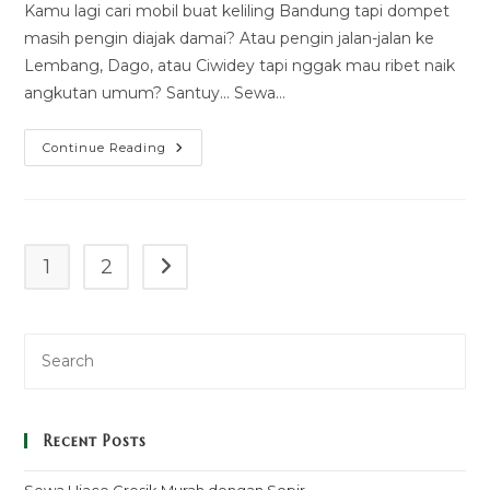
modified:
Kamu lagi cari mobil buat keliling Bandung tapi dompet
masih pengin diajak damai? Atau pengin jalan-jalan ke
Lembang, Dago, atau Ciwidey tapi nggak mau ribet naik
angkutan umum? Santuy... Sewa…
Sewa
Continue Reading
Avanza
Bandung
1
2
Go to the next page
Recent Posts