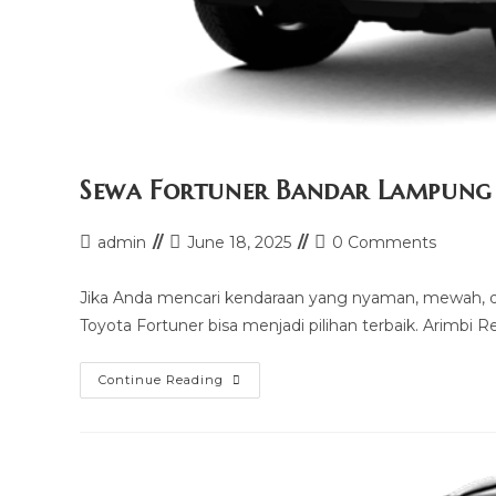
Sewa Fortuner Bandar Lampung
Post
Post
Post
admin
June 18, 2025
0 Comments
author:
last
comments:
modified:
Jika Anda mencari kendaraan yang nyaman, mewah, 
Toyota Fortuner bisa menjadi pilihan terbaik. Arimbi
Sewa
Continue Reading
Fortuner
Bandar
Lampung