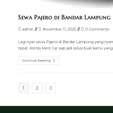
Sewa Pajero di Bandar Lampung
Post
Post
Post
admin
November 11, 2025
0 Comments
author:
last
comments:
modified:
Lagi nyari sewa Pajero di Bandar Lampung yang nyama
tepat. Arimbi Rent Car siap jadi solusi buat kamu yan
Sewa
Continue Reading
Pajero
Di
Bandar
Lampung
1
2
Go to the next page