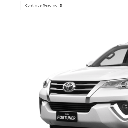
Sewa
Continue Reading
Hiace
Bontang