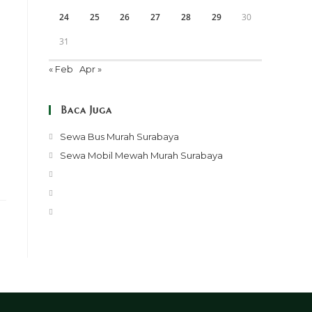
24
25
26
27
28
29
30
31
« Feb
Apr »
Baca Juga
Opens
Sewa Bus Murah Surabaya
in
Opens
Sewa Mobil Mewah Murah Surabaya
a
in
Opens
new
a
in
Opens
tab
new
a
in
Opens
tab
new
a
in
tab
new
a
tab
new
tab