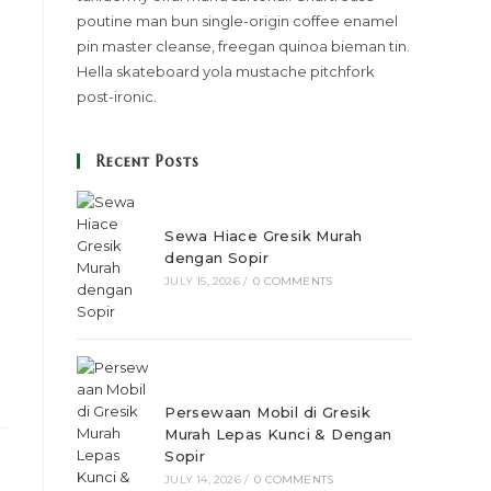
poutine man bun single-origin coffee enamel
pin master cleanse, freegan quinoa bieman tin.
Hella skateboard yola mustache pitchfork
post-ironic.
Recent Posts
Sewa Hiace Gresik Murah
dengan Sopir
JULY 15, 2026
/
0 COMMENTS
Persewaan Mobil di Gresik
Murah Lepas Kunci & Dengan
Sopir
JULY 14, 2026
/
0 COMMENTS