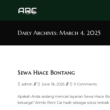
Skip
to
content
Daily Archives: March 4, 2025
Sewa Hiace Bontang
Post
Post
Post
admin
June 18, 2025
0 Comments
author:
last
comments:
modified:
Apakah Anda sedang mencari layanan Sewa Hiace Bonta
keluarga? Arimbi Rent Car hadir sebagai solusi terba