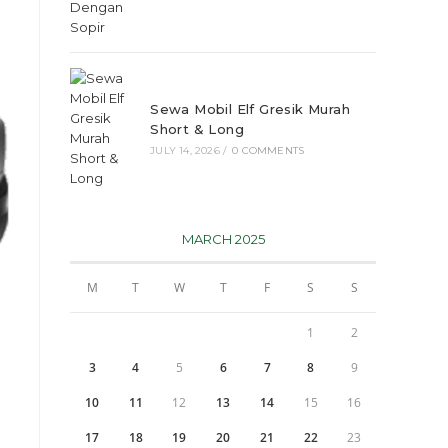
Sewa Mobil Elf Gresik Murah
Short & Long
JULY 14, 2026
/
0 COMMENTS
MARCH 2025
M
T
W
T
F
S
S
1
2
3
4
5
6
7
8
9
10
11
12
13
14
15
16
17
18
19
20
21
22
23