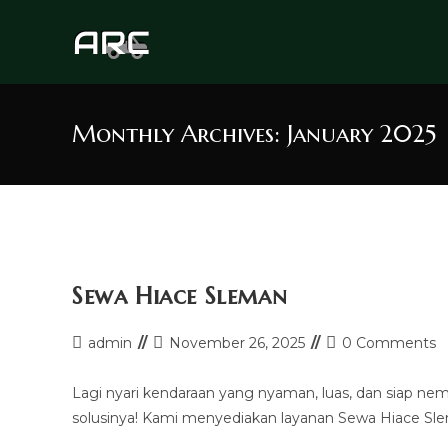
Skip
to
content
Monthly Archives: January 2025
Sewa Hiace Sleman
Post
Post
Post
admin
November 26, 2025
0 Comments
author:
last
comments:
modified:
Lagi nyari kendaraan yang nyaman, luas, dan siap ne
solusinya! Kami menyediakan layanan Sewa Hiace Sle