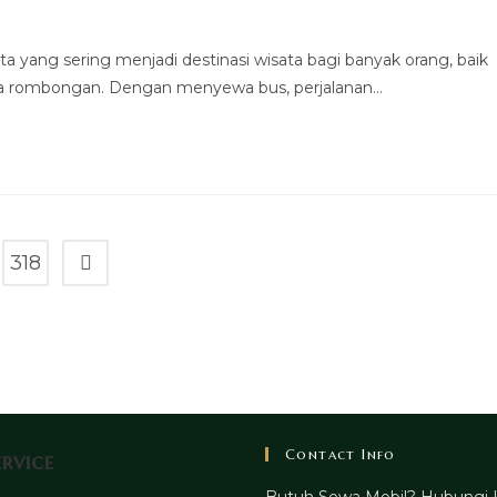
 yang sering menjadi destinasi wisata bagi banyak orang, baik
cara rombongan. Dengan menyewa bus, perjalanan…
318
Go to the next page
Contact Info
rvice