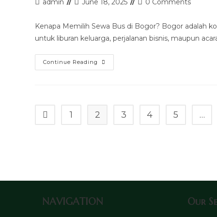
Post
Post
Post
admin
June 18, 2025
0 Comments
author:
last
comments:
modified:
Kenapa Memilih Sewa Bus di Bogor? Bogor adalah kota
untuk liburan keluarga, perjalanan bisnis, maupun a
Sewa
Continue Reading
Bus
Murah
Bogor
1
2
3
4
5
…
Go to the previous page
NAVIGATION
Our Se