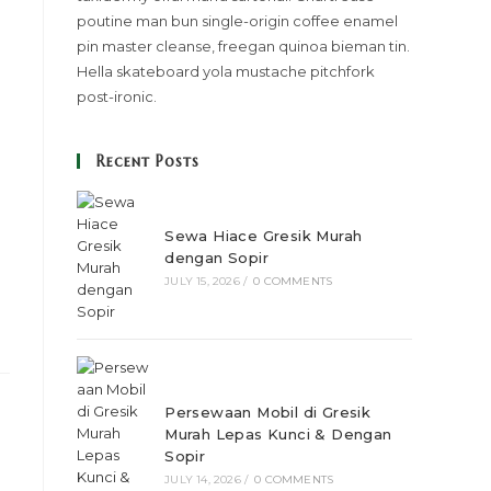
poutine man bun single-origin coffee enamel
pin master cleanse, freegan quinoa bieman tin.
Hella skateboard yola mustache pitchfork
post-ironic.
Recent Posts
Sewa Hiace Gresik Murah
dengan Sopir
JULY 15, 2026
/
0 COMMENTS
Persewaan Mobil di Gresik
Murah Lepas Kunci & Dengan
Sopir
JULY 14, 2026
/
0 COMMENTS