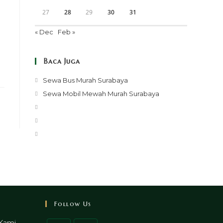
27
28
29
30
31
« Dec
Feb »
Baca Juga
Opens
Sewa Bus Murah Surabaya
in
Opens
Sewa Mobil Mewah Murah Surabaya
a
in
Opens
new
a
in
Opens
tab
new
a
in
Opens
tab
new
a
in
tab
new
a
tab
new
tab
Follow Us