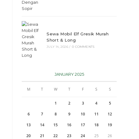
Sewa Mobil Elf Gresik Murah
Short & Long
JULY 14, 2026
/
0 COMMENTS
JANUARY 2025
M
T
W
T
F
S
S
1
2
3
4
5
6
7
8
9
10
11
12
13
14
15
16
17
18
19
20
21
22
23
24
25
26