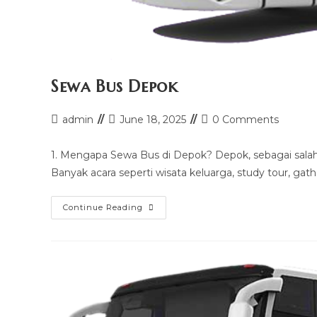
Sewa Bus Depok
Post
Post
Post
admin
June 18, 2025
0 Comments
author:
last
comments:
modified:
1. Mengapa Sewa Bus di Depok? Depok, sebagai salah 
Banyak acara seperti wisata keluarga, study tour, g
Sewa
Continue Reading
Bus
Depok