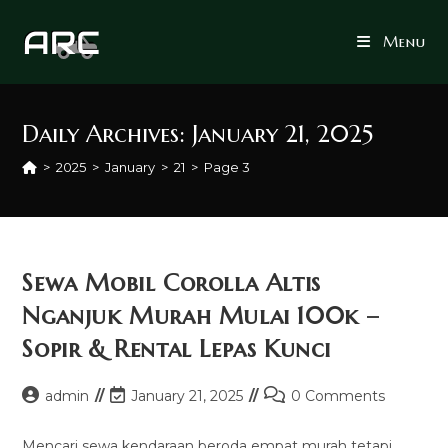
Skip
to
Menu
content
Daily Archives: January 21, 2025
>
2025
>
January
>
21
>
Page 3
Sewa Mobil Corolla Altis
Nganjuk Murah Mulai 100k –
Sopir & Rental Lepas Kunci
Post
Post
Post
admin
January 21, 2025
0 Comments
author:
last
comments:
modified:
Mencari sewa kendaraan beroda empat murah tetapi