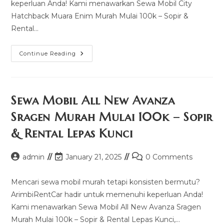
keperluan Anda! Kami menawarkan Sewa Mobil City
Hatchback Muara Enim Murah Mulai 100k – Sopir &
Rental…
Sewa
Continue Reading
Mobil
City
Hatchback
Muara
Enim
Murah
Sewa Mobil All New Avanza
Mulai
100k
Sragen Murah Mulai 100k – Sopir
–
Sopir
& Rental Lepas Kunci
&
Rental
Lepas
Kunci
Post
Post
Post
admin
January 21, 2025
0 Comments
author:
last
comments:
modified:
Mencari sewa mobil murah tetapi konsisten bermutu?
ArimbiRentCar hadir untuk memenuhi keperluan Anda!
Kami menawarkan Sewa Mobil All New Avanza Sragen
Murah Mulai 100k – Sopir & Rental Lepas Kunci,…