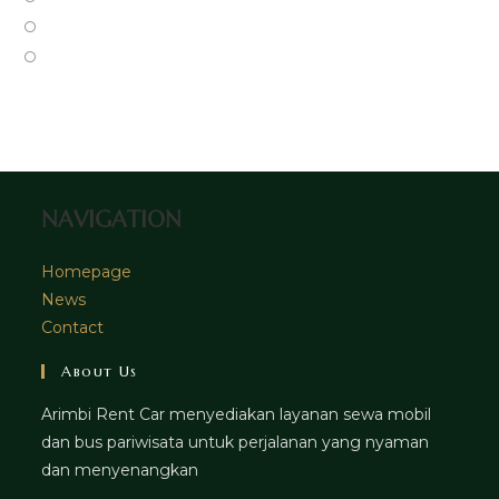
new
a
in
Opens
tab
new
a
in
Opens
tab
new
a
in
tab
new
a
tab
new
tab
NAVIGATION
Homepage
News
Contact
About Us
Arimbi Rent Car menyediakan layanan sewa mobil
dan bus pariwisata untuk perjalanan yang nyaman
dan menyenangkan