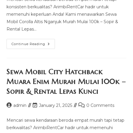
konsisten berkualitas? ArimbiRentCar hadir untuk
memenuhi keperluan Anda! Kami menawarkan Sewa
Mobil Corolla Altis Nganjuk Murah Mulai 100k – Sopir &
Rental Lepas…
Sewa
Continue Reading
Mobil
Corolla
Altis
Nganjuk
Murah
Mulai
Sewa Mobil City Hatchback
100k
–
Muara Enim Murah Mulai 100k –
Sopir
&
Sopir & Rental Lepas Kunci
Rental
Lepas
Kunci
Post
Post
Post
admin
January 21, 2025
0 Comments
author:
last
comments:
modified:
Mencari sewa kendaraan beroda empat murah tapi tetap
berkwalitas? ArimbiRentCar hadir untuk memenuhi