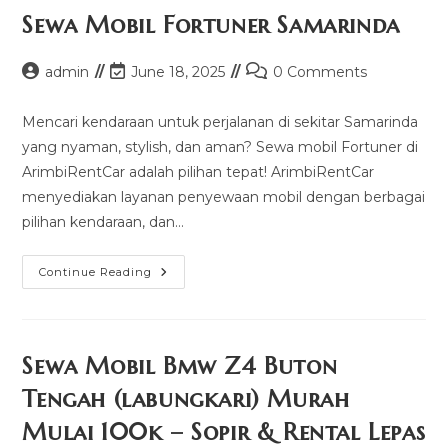
Sewa Mobil Fortuner Samarinda
Post
Post
Post
admin
June 18, 2025
0 Comments
author:
last
comments:
modified:
Mencari kendaraan untuk perjalanan di sekitar Samarinda
yang nyaman, stylish, dan aman? Sewa mobil Fortuner di
ArimbiRentCar adalah pilihan tepat! ArimbiRentCar
menyediakan layanan penyewaan mobil dengan berbagai
pilihan kendaraan, dan…
Sewa
Continue Reading
Mobil
Fortuner
Samarinda
Sewa Mobil Bmw Z4 Buton
Tengah (labungkari) Murah
Mulai 100k – Sopir & Rental Lepas