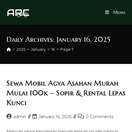
Skip
to
Menu
content
Daily Archives: January 16, 2025
>
2025
>
January
>
16
>
Page 7
Sewa Mobil Agya Asahan Murah
Mulai 100k – Sopir & Rental Lepas
Kunci
Post
Post
Post
admin
January 16, 2025
0 Comments
author:
last
comments:
modified:
Mencari sewa kendaraan beroda empat murah namun