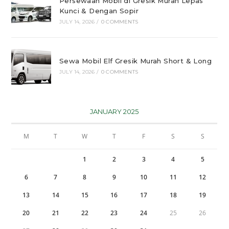
Persewaan Mobil di Gresik Murah Lepas
Kunci & Dengan Sopir
JULY 14, 2026
/
0 COMMENTS
Sewa Mobil Elf Gresik Murah Short & Long
JULY 14, 2026
/
0 COMMENTS
JANUARY 2025
M
T
W
T
F
S
S
1
2
3
4
5
6
7
8
9
10
11
12
13
14
15
16
17
18
19
20
21
22
23
24
25
26