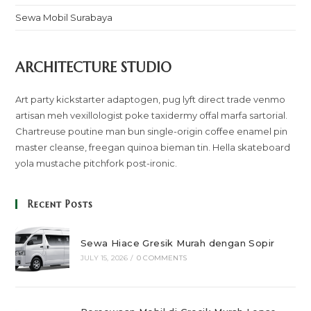
Sewa Mobil Surabaya
ARCHITECTURE STUDIO
Art party kickstarter adaptogen, pug lyft direct trade venmo
artisan meh vexillologist poke taxidermy offal marfa sartorial.
Chartreuse poutine man bun single-origin coffee enamel pin
master cleanse, freegan quinoa bieman tin. Hella skateboard
yola mustache pitchfork post-ironic.
Recent Posts
Sewa Hiace Gresik Murah dengan Sopir
JULY 15, 2026
/
0 COMMENTS