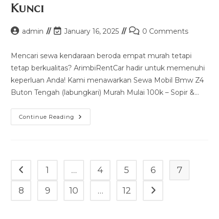
Kunci
Post
Post
Post
admin
January 16, 2025
0 Comments
author:
last
comments:
modified:
Mencari sewa kendaraan beroda empat murah tetapi
tetap berkualitas? ArimbiRentCar hadir untuk memenuhi
keperluan Anda! Kami menawarkan Sewa Mobil Bmw Z4
Buton Tengah (labungkari) Murah Mulai 100k – Sopir &…
Sewa
Continue Reading
Mobil
Bmw
Z4
Buton
Tengah
(labungkari)
Murah
1
…
4
5
6
7
Go to the previous page
Mulai
100k
–
8
9
10
…
12
Go to the next pag
Sopir
&
Rental
Lepas