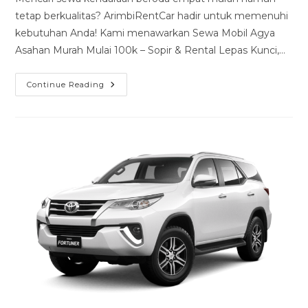
tetap berkualitas? ArimbiRentCar hadir untuk memenuhi
kebutuhan Anda! Kami menawarkan Sewa Mobil Agya
Asahan Murah Mulai 100k – Sopir & Rental Lepas Kunci,…
Sewa
Continue Reading
Mobil
Agya
Asahan
Murah
Mulai
100k
–
Sopir
&
Rental
Lepas
Kunci