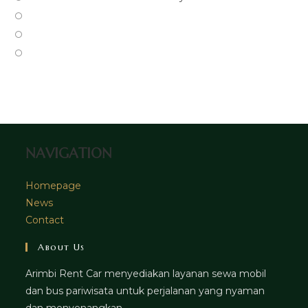
a
in
Opens
new
a
in
Opens
tab
new
a
in
Opens
tab
new
a
in
tab
new
a
tab
new
tab
NAVIGATION
Homepage
News
Contact
About Us
Arimbi Rent Car menyediakan layanan sewa mobil
dan bus pariwisata untuk perjalanan yang nyaman
dan menyenangkan