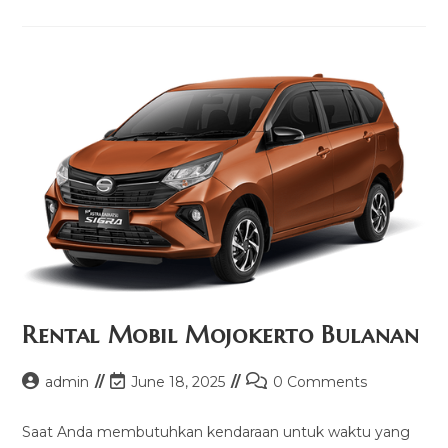
Ngajuk
Lepas
Kunci
Rental Mobil Mojokerto Bulanan
Post
Post
Post
admin
June 18, 2025
0 Comments
author:
last
comments:
modified:
Saat Anda membutuhkan kendaraan untuk waktu yang