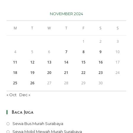
NOVEMBER 2024
M
T
W
T
F
S
S
1
2
3
4
5
6
7
8
9
10
11
12
13
14
15
16
17
18
19
20
21
22
23
24
25
26
27
28
29
30
« Oct
Dec »
Baca Juga
Opens
Sewa Bus Murah Surabaya
in
Opens
Sewa Mobil Mewah Murah Surabaya